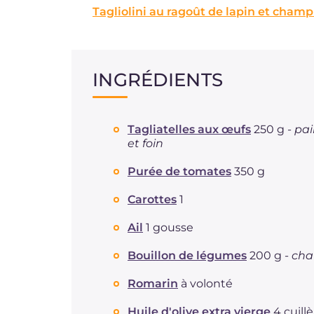
Tagliolini au ragoût de lapin et cham
INGRÉDIENTS
Tagliatelles aux œufs
250 g -
pai
et foin
Purée de tomates
350 g
Carottes
1
Ail
1 gousse
Bouillon de légumes
200 g -
cha
Romarin
à volonté
Huile d'olive extra vierge
4 cuill