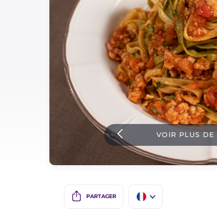
Sauces
Dernieres recettes
IT Website
Facebook
Instagram
VOIR PLUS DE
TikTok
YouTube
PARTAGER
IT