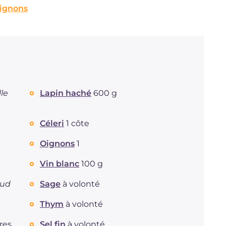
pignons
lle
Lapin haché
600 g
Céleri
1 côte
Oignons
1
Vin blanc
100 g
ud
Sage
à volonté
Thym
à volonté
ères
Sel fin
à volonté