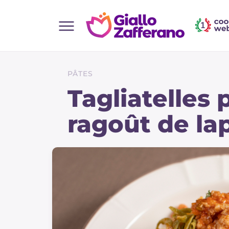
Home
Toutes les recettes
PÂTES
Aperitifs
Tagliatelles 
Salades
ragoût de la
Plats principaux
Boissons et rafraîchissements
Desserts
Accompagnement
Pizzas et focaccia
Gateaux et patisserie