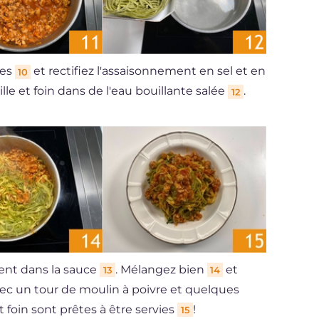
ues
et rectifiez l'assaisonnement en sel et en
10
aille et foin dans de l'eau bouillante salée
.
12
ment dans la sauce
. Mélangez bien
et
13
14
vec un tour de moulin à poivre et quelques
et foin sont prêtes à être servies
!
15