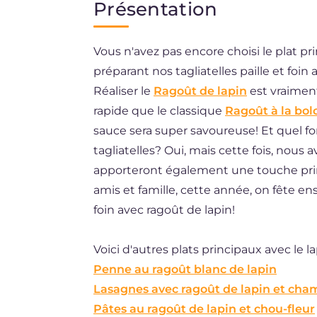
Présentation
EN
Vous n'avez pas encore choisi le plat 
DE
préparant nos tagliatelles paille et foin 
ES
Réaliser le
Ragoût de lapin
est vraiment
BR
rapide que le classique
Ragoût à la bol
sauce sera super savoureuse! Et quel for
NL
tagliatelles? Oui, mais cette fois, nous a
apporteront également une touche prin
amis et famille, cette année, on fête en
foin avec ragoût de lapin!
Voici d'autres plats principaux avec le 
Penne au ragoût blanc de lapin
Lasagnes avec ragoût de lapin et ch
Pâtes au ragoût de lapin et chou-fleur