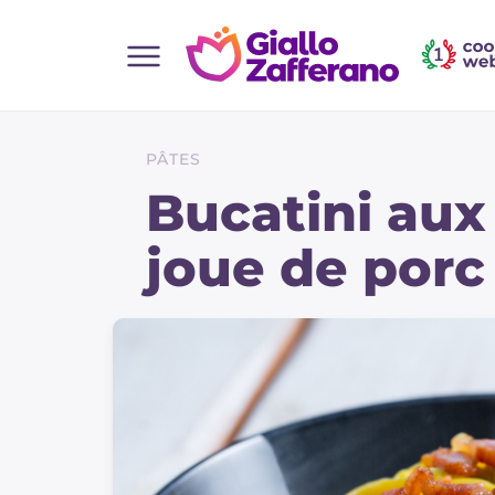
Home
Toutes les recettes
PÂTES
Aperitifs
Bucatini aux
Salades
joue de porc
Plats principaux
Boissons et rafraîchissements
Desserts
Accompagnement
Pizzas et focaccia
Gateaux et patisserie