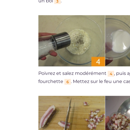
un bol
.
3
Poivrez et salez modérément
, puis 
4
fourchette
. Mettez sur le feu une ca
6