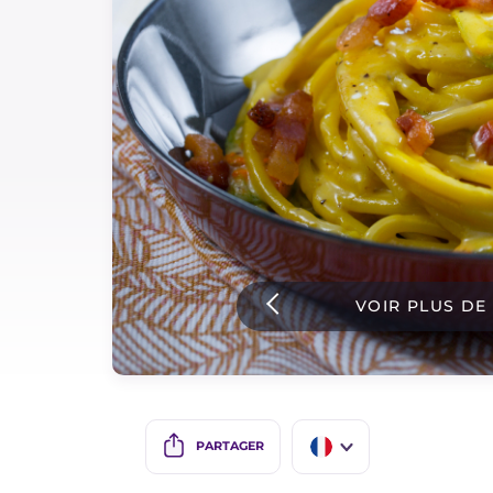
Sauces
Dernieres recettes
IT Website
Facebook
Instagram
VOIR PLUS DE
TikTok
YouTube
PARTAGER
IT