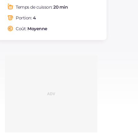
Graisses
g
28.3
Temps de cuisson:
20 min
dont acides gras
g
13
saturés
Portion:
4
Fibre
g
83.5
Coût:
Moyenne
Cholestérol
mg
2.6
Sodium
mg
772.9