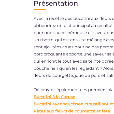
Présentation
EN
Avec la recette des bucatini aux fleurs 
ES
obtiendrez un plat principal au résultat
BR
pour une sauce crémeuse et savoureus
DE
un risotto, qui est ensuite mélangé ave
sont ajoutées crues pour ne pas perdre l
porc croquante apporte une saveur salé
qui enrichit le tout avec sa teinte dorée
bouche rien qu'en les regardant ? Alor
fleurs de courgette, joue de porc et safr
Découvrez également ces premiers plat
Bucatini à la Caruso
Bucatini avec saucisson croustillant et
Pâtes aux fleurs de courgette et feta