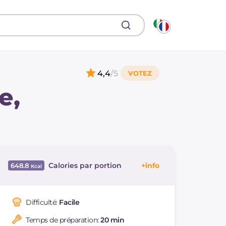
4,4
/5
e,
Calories par portion
648.8
Énergie
Kcal
648.8
Glucides
g
65
Difficulté:
Facile
Dont sucres
g
13
Temps de préparation:
20 min
Protéine
g
33.4