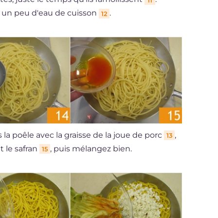
c un peu d'eau de cuisson
.
12
la poêle avec la graisse de la joue de porc
,
13
t le safran
, puis mélangez bien.
15