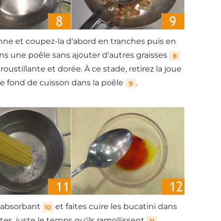
uenne et coupez-la d'abord en tranches puis en
ans une poêle sans ajouter d'autres graisses
8
croustillante et dorée. À ce stade, retirez la joue
le fond de cuisson dans la poêle
.
9
r absorbant
et faites cuire les bucatini dans
10
es, juste le temps qu'ils ramollissent
.
11