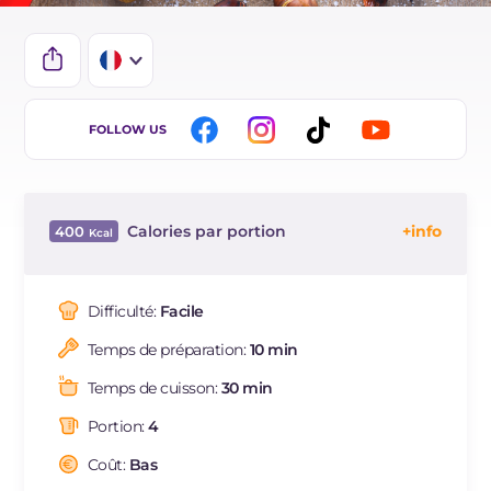
IT
FOLLOW US
EN
ES
Calories par portion
400
BR
Énergie
Kcal
400
DE
Glucides
g
84.8
Difficulté:
Facile
NL
Dont sucres
g
16.2
Temps de préparation:
10 min
Protéine
g
7
Graisses
g
3.6
Temps de cuisson:
30 min
dont acides gras saturés
g
0.62
Portion:
4
Fibre
g
18
Sodium
Coût:
Bas
mg
22