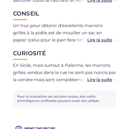
savourer toute la fraîcheur et réussir à les
éplucher facilement. Sinon, vous pouvez les
CONSEIL
conserver pendant 1 à 2 jours maximum.
Un truc pour obtenir d'excellents marrons
grillés à la poêle est de mouiller un sac en
papier (celui pour le pain fera l'affaire) et de
recouvrir les châtaignes pendant la cuisson, en
CURIOSITÉ
veillant à ce qu'il ne sèche pas, car il brûlerait
ensuite. Pendant la cuisson, mouillez-le donc
En Sicile, mais surtout à Palerme, les marrons
fréquemment : cela permettra aux marrons
grillés vendus dans la rue ne sont pas noircis par
grillés de cuire en conservant une partie de leur
la cendre mais sont complètement blancs, cela
humidité, et de rester ainsi plus tendres.
se produit justement parce qu'une fois les
châtaignes cuites, on ajoute directement sur la
Pour la traduction de certains textes, des outils
Pour que les marrons grillés se pèlent
braise une pincée de sel qui produit une fumée
d'intelligence artificielle peuvent avoir été utilisés.
facilement, enveloppez-les dans un linge
blanche et dense qui s'accroche aux châtaignes.
humide lorsqu'ils sont encore chauds et
Cela leur donne plus de saveur et facilite
attendez quelques minutes !
également l'épluchage des châtaignes. Si vous
PRINT THE RECIPE