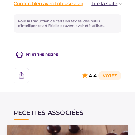
d'utiliser une friteuse plus grande ou de les
Cordon bleu avec friteuse à air
cuire en deux fois.
Fondant au chocolat avec friteuse à air
Hamburger à la friteuse à air
Pour la traduction de certains textes, des outils
Mini brioches à la friteuse à air
d'intelligence artificielle peuvent avoir été utilisés.
PRINT THE RECIPE
4,4
RECETTES ASSOCIÉES