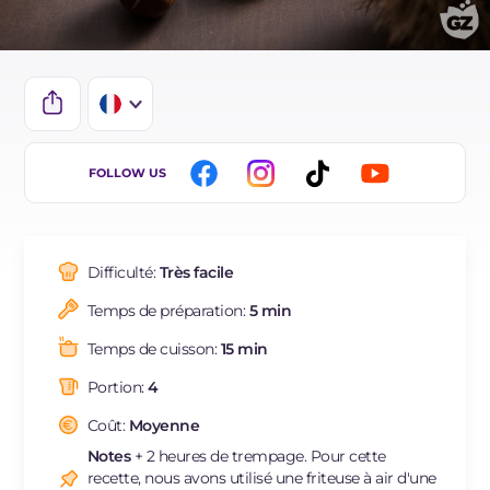
IT
FOLLOW US
EN
DE
Difficulté:
Très facile
ES
Temps de préparation:
5 min
BR
Temps de cuisson:
15 min
NL
Portion:
4
Coût:
Moyenne
Notes
+ 2 heures de trempage. Pour cette
recette, nous avons utilisé une friteuse à air d'une