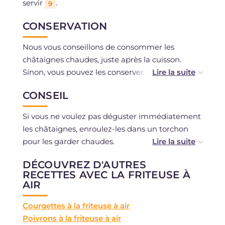
servir
.
9
CONSERVATION
Nous vous conseillons de consommer les
châtaignes chaudes, juste après la cuisson.
Sinon, vous pouvez les conserver à température
ambiante, ou mieux encore, les éplucher
CONSEIL
immédiatement et les conserver au
réfrigérateur, puis les réchauffer avant de les
Si vous ne voulez pas déguster immédiatement
servir.
les châtaignes, enroulez-les dans un torchon
pour les garder chaudes.
DÉCOUVREZ D'AUTRES
Si vous voulez cuire plus de châtaignes, assurez-
RECETTES AVEC LA FRITEUSE À
vous qu'elles ne se superposent pas pendant la
AIR
cuisson et augmentez légèrement le temps de
cuisson si nécessaire. Si elles sont trop
Courgettes à la friteuse à air
nombreuses, nous vous recommandons
Poivrons à la friteuse à air