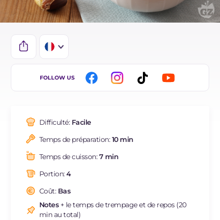
IT
FOLLOW US
EN
DE
Difficulté:
Facile
BR
Temps de préparation:
10 min
ES
Temps de cuisson:
7 min
NL
Portion:
4
Coût:
Bas
Notes
+ le temps de trempage et de repos (20
min au total)