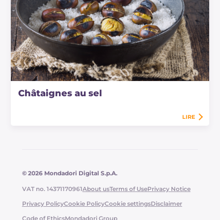
Châtaignes au sel
LIRE
© 2026 Mondadori Digital S.p.A.
VAT no. 14371170961
About us
Terms of Use
Privacy Notice
Privacy Policy
Cookie Policy
Cookie settings
Disclaimer
Code of Ethics
Mondadori Group