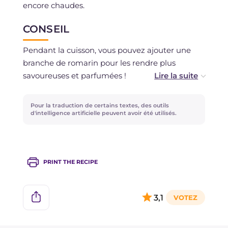
encore chaudes.
CONSEIL
Pendant la cuisson, vous pouvez ajouter une
branche de romarin pour les rendre plus
savoureuses et parfumées !
Vous cherchez d'autres recettes à cuire au
Pour la traduction de certains textes, des outils
micro-ondes ? Essayez les
Pommes de terre au
d'intelligence artificielle peuvent avoir été utilisés.
micro-ondes
!
PRINT THE RECIPE
3,1