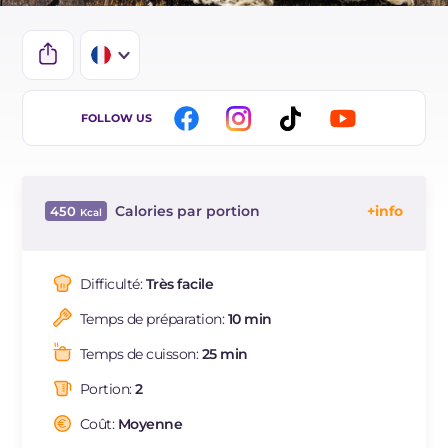
IT
FOLLOW US
EN
DE
Calories par portion
450
ES
Énergie
Kcal
450
BR
Glucides
g
95.4
Difficulté:
Très facile
NL
Dont sucres
g
18.2
Temps de préparation:
10 min
Protéine
g
7.9
Graisses
g
4.1
Temps de cuisson:
25 min
dont acides gras saturés
g
0.7
Portion:
2
Fibre
g
20.3
Sodium
Coût:
Moyenne
mg
5920