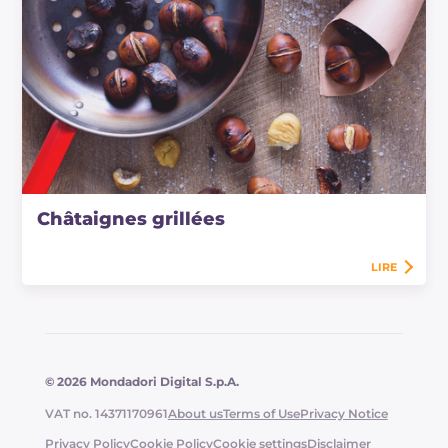
Châtaignes grillées
LIRE
© 2026 Mondadori Digital S.p.A.
VAT no. 14371170961
About us
Terms of Use
Privacy Notice
Privacy Policy
Cookie Policy
Cookie settings
Disclaimer