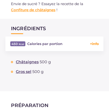
Envie de sucré ? Essayez la recette de la
Confiture de châtaignes
!
INGRÉDIENTS
Calories par portion
450
Énergie
Kcal
450
Glucides
g
95.4
Châtaignes
500 g
Dont sucres
g
18.2
Protéine
g
7.9
Gros sel
500 g
Graisses
g
4.1
dont acides gras saturés
g
0.7
Fibre
g
20.3
Sodium
mg
5920
PRÉPARATION