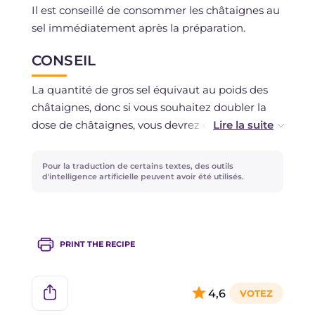
Il est conseillé de consommer les châtaignes au
sel immédiatement après la préparation.
CONSEIL
La quantité de gros sel équivaut au poids des
châtaignes, donc si vous souhaitez doubler la
dose de châtaignes, vous devrez également
doubler celle du gros sel !
Pour la traduction de certains textes, des outils
Découvrez aussi comment préparer les
d'intelligence artificielle peuvent avoir été utilisés.
Châtaignes à la friteuse à air
!
PRINT THE RECIPE
4,6