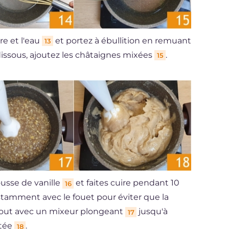
re et l'eau
et portez à ébullition en remuant
13
 dissous, ajoutez les châtaignes mixées
.
15
usse de vanille
et faites cuire pendant 10
16
amment avec le fouet pour éviter que la
e tout avec un mixeur plongeant
jusqu'à
17
utée
.
18