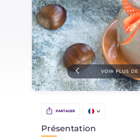
Sauces
Dernieres recettes
IT Website
VOIR PLUS DE
Facebook
Instagram
TikTok
YouTube
PARTAGER
IT
Présentation
EN