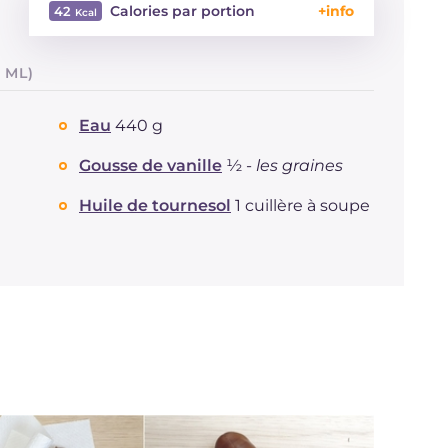
Calories par portion
42
Énergie
Kcal
42
 ML)
Glucides
g
9.2
Dont sucres
g
4.7
Eau
440 g
Protéine
g
0.5
Graisses
g
0.4
Gousse de vanille
½ -
les graines
dont acides gras saturés
g
0.06
Huile de tournesol
1 cuillère à soupe
Fibre
g
1.2
Sodium
mg
32