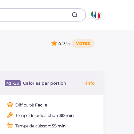
4,7
/5
Calories par portion
42
Énergie
Kcal
42
Glucides
g
9.2
Difficulté:
Facile
Dont sucres
g
4.7
Temps de préparation:
30 min
Protéine
g
0.5
Graisses
g
0.4
Temps de cuisson:
55 min
dont acides gras
g
0.06