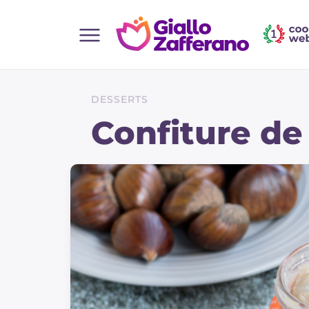
Home
Toutes les recettes
DESSERTS
Aperitifs
Confiture de
Salades
Plats principaux
Boissons et rafraîchissements
Desserts
Accompagnement
Pizzas et focaccia
Gateaux et patisserie