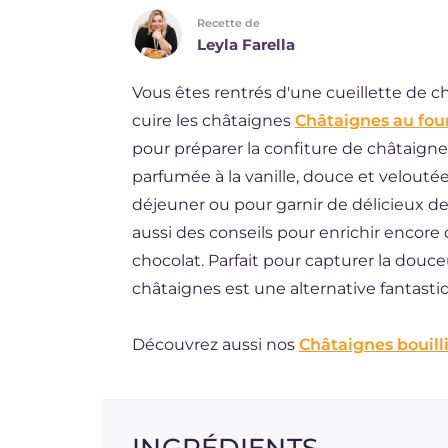
Recette de
DE
Leyla Farella
ES
Vous êtes rentrés d'une cueillette de 
BR
cuire les châtaignes
Châtaignes au fou
NL
pour préparer la confiture de châtaigne
parfumée à la vanille, douce et veloutée
déjeuner ou pour garnir de délicieux dess
aussi des conseils pour enrichir encor
chocolat. Parfait pour capturer la douc
châtaignes est une alternative fantast
Découvrez aussi nos
Châtaignes bouill
INGRÉDIENTS