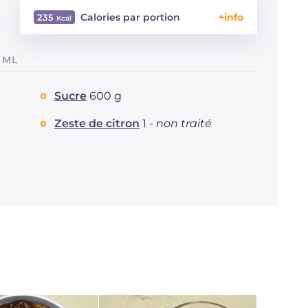
Calories par portion
235
Énergie
Kcal
235
 ML
Glucides
g
53.6
Dont sucres
g
30.5
Sucre
600 g
Protéine
g
2.4
Graisses
g
1.2
Zeste de citron
1 -
non traité
dont acides gras saturés
g
0.21
Fibre
g
6.1
Sodium
mg
8