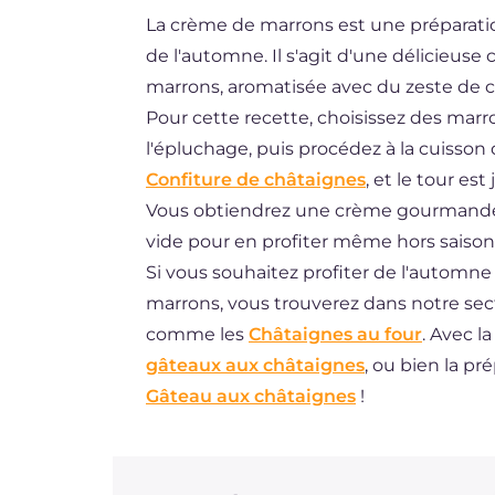
La crème de marrons est une préparatio
DE
de l'automne. Il s'agit d'une délicieus
ES
marrons, aromatisée avec du zeste de cit
BR
Pour cette recette, choisissez des marro
l'épluchage, puis procédez à la cuisson
NL
Confiture de châtaignes
, et le tour est 
Vous obtiendrez une crème gourmande
vide pour en profiter même hors saison
Si vous souhaitez profiter de l'automne 
marrons, vous trouverez dans notre s
comme les
Châtaignes au four
. Avec l
gâteaux aux châtaignes
, ou bien la p
Gâteau aux châtaignes
!