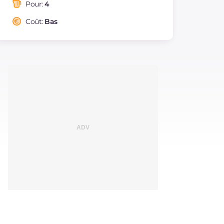
saturés
Pour:
4
Fibre
g
6.1
Coût:
Bas
Sodium
mg
8