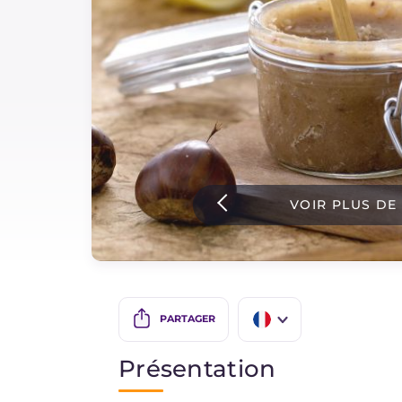
Sauces
Dernieres recettes
IT Website
VOIR PLUS DE
Facebook
Instagram
TikTok
YouTube
PARTAGER
IT
Présentation
EN