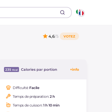
4,6
/5
Calories par portion
235
Énergie
Kcal
235
Glucides
g
53.6
Difficulté:
Facile
Dont sucres
g
30.5
Temps de préparation:
2 h
Protéine
g
2.4
Graisses
g
1.2
Temps de cuisson:
1 h 10 min
dont acides gras
g
0.21