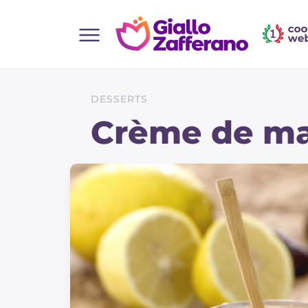
Home
Toutes les recettes
DESSERTS
Aperitifs
Crème de ma
Salades
Plats principaux
Boissons et rafraîchissements
Desserts
Accompagnement
Pizzas et focaccia
Gateaux et patisserie