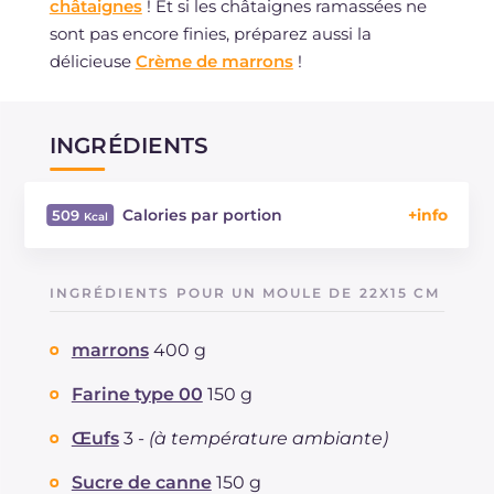
châtaignes
! Et si les châtaignes ramassées ne
sont pas encore finies, préparez aussi la
délicieuse
Crème de marrons
!
INGRÉDIENTS
Calories par portion
509
Énergie
Kcal
509
Glucides
g
77.1
INGRÉDIENTS POUR UN MOULE DE 22X15 CM
Dont sucres
g
40.5
Protéine
g
10
marrons
400 g
Graisses
g
14.5
dont acides gras saturés
Farine type 00
150 g
g
7.57
Fibre
g
6.8
Œufs
3 -
(à température ambiante)
Cholestérol
mg
114
Sodium
mg
428
Sucre de canne
150 g