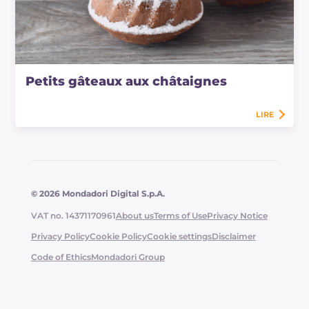
Petits gâteaux aux châtaignes
LIRE
© 2026 Mondadori Digital S.p.A.
VAT no. 14371170961
About us
Terms of Use
Privacy Notice
Privacy Policy
Cookie Policy
Cookie settings
Disclaimer
Code of Ethics
Mondadori Group