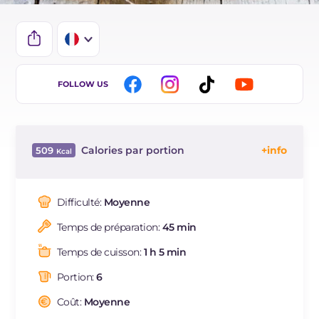
IT
FOLLOW US
EN
DE
Calories par portion
509
ES
Énergie
Kcal
509
BR
Glucides
g
77.1
Difficulté:
Moyenne
NL
Dont sucres
g
40.5
Temps de préparation:
45 min
Protéine
g
10
Graisses
g
14.5
Temps de cuisson:
1 h 5 min
dont acides gras saturés
g
7.57
Portion:
6
Fibre
g
6.8
Cholestérol
Coût:
Moyenne
mg
114