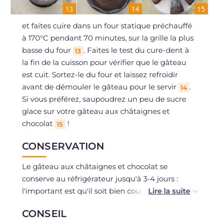
et faites cuire dans un four statique préchauffé
à 170°C pendant 70 minutes, sur la grille la plus
basse du four
. Faites le test du cure-dent à
13
la fin de la cuisson pour vérifier que le gâteau
est cuit. Sortez-le du four et laissez refroidir
avant de démouler le gâteau pour le servir
.
14
Si vous préférez, saupoudrez un peu de sucre
glace sur votre gâteau aux châtaignes et
chocolat
!
15
CONSERVATION
Le gâteau aux châtaignes et chocolat se
conserve au réfrigérateur jusqu'à 3-4 jours :
l'important est qu'il soit bien couvert de film
plastique ou placé dans un récipient
CONSEIL
hermétique. Vous pouvez le congeler si vous