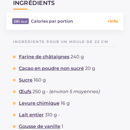
INGRÉDIENTS
Calories par portion
261
Énergie
Kcal
261
Glucides
g
44.5
INGRÉDIENTS POUR UN MOULE DE 22 CM
Dont sucres
g
31
Protéine
g
7.5
Farine de châtaignes
240 g
Graisses
g
5.9
dont acides gras saturés
Cacao en poudre non sucré
20 g
g
2.36
Fibre
g
4
Sucre
160 g
Cholestérol
mg
120
Sodium
mg
88
Œufs
250 g -
(environ 5 moyennes)
Levure chimique
16 g
Lait entier
310 g -
Gousse de vanille
1