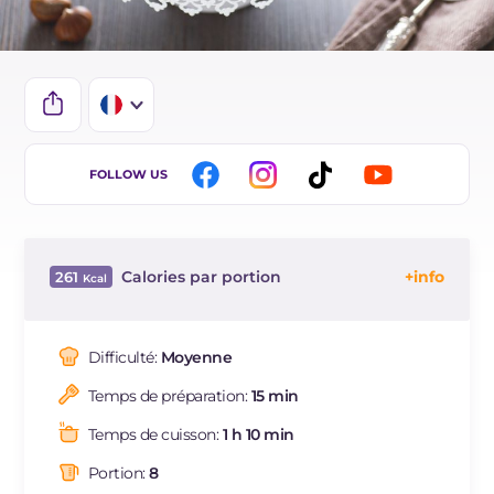
IT
FOLLOW US
EN
DE
Calories par portion
261
ES
Énergie
Kcal
261
BR
Glucides
g
44.5
Difficulté:
Moyenne
NL
Dont sucres
g
31
Temps de préparation:
15 min
Protéine
g
7.5
Graisses
g
5.9
Temps de cuisson:
1 h 10 min
dont acides gras saturés
g
2.36
Portion:
8
Fibre
g
4