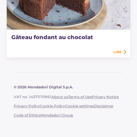
Gâteau fondant au chocolat
LIRE
© 2026 Mondadori Digital S.p.A.
VAT no. 14371170961
About us
Terms of Use
Privacy Notice
Privacy Policy
Cookie Policy
Cookie settings
Disclaimer
Code of Ethics
Mondadori Group