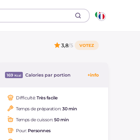
3,8
/5
Calories par portion
169
Énergie
Kcal
169
Glucides
g
41.5
Difficulté:
Très facile
Dont sucres
g
41.5
Temps de préparation:
30 min
Protéine
g
0.6
Graisses
g
0.1
Temps de cuisson:
50 min
dont acides gras
g
0.02
saturés
Pour:
Personnes
Fibre
g
1.4