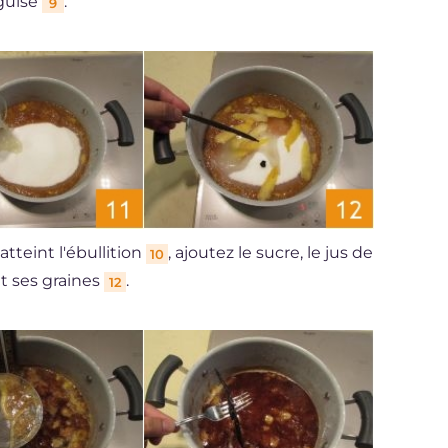
iguisé
.
9
tteint l'ébullition
, ajoutez le sucre, le jus de
10
 et ses graines
.
12