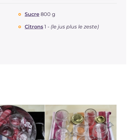
Dont sucres
g
41.5
Sucre
800 g
Protéine
g
0.6
Graisses
g
0.1
Citrons
1 -
(le jus plus le zeste)
dont acides gras saturés
g
0.02
Fibre
g
1.4
Sodium
mg
2