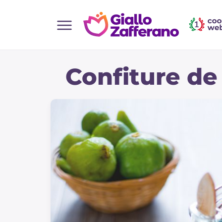
Home
Confiture de 
Toutes les recettes
Aperitifs
Salades
Plats principaux
Boissons et rafraîchissements
Desserts
Accompagnement
Pizzas et focaccia
Gateaux et patisserie