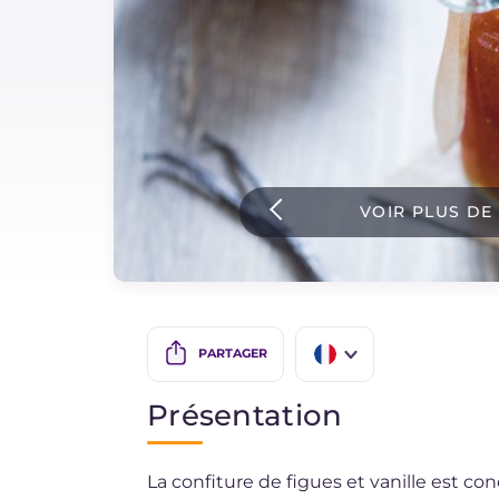
Sauces
Dernieres recettes
IT Website
VOIR PLUS DE
Facebook
Instagram
TikTok
YouTube
PARTAGER
IT
Présentation
EN
La confiture de figues et vanille est co
DE