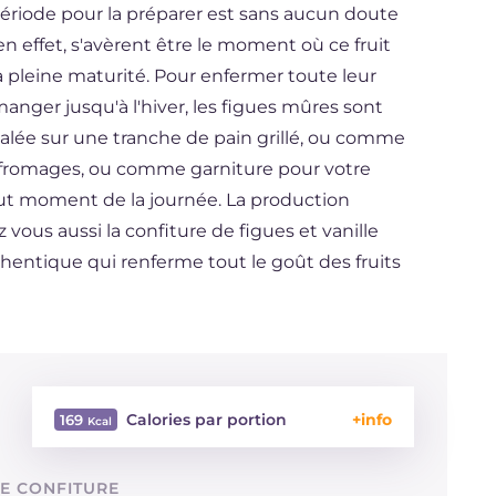
période pour la préparer est sans aucun doute
t, en effet, s'avèrent être le moment où ce fruit
la pleine maturité. Pour enfermer toute leur
anger jusqu'à l'hiver, les figues mûres sont
étalée sur une tranche de pain grillé, ou comme
romages, ou comme garniture pour votre
tout moment de la journée. La production
z vous aussi la confiture de figues et vanille
hentique qui renferme tout le goût des fruits
Calories par portion
169
Énergie
Kcal
169
DE CONFITURE
Glucides
g
41.5