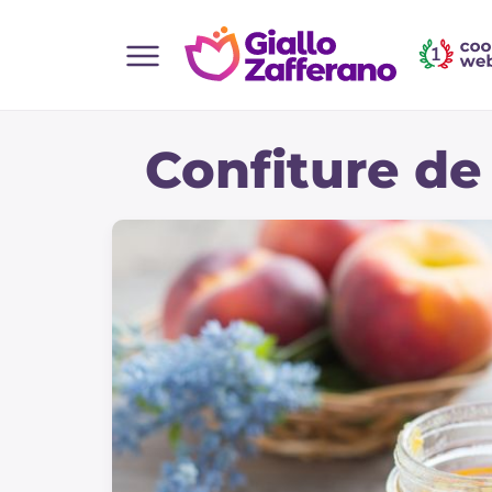
Home
Confiture de
Toutes les recettes
Aperitifs
Salades
Plats principaux
Boissons et rafraîchissements
Desserts
Accompagnement
Pizzas et focaccia
Gateaux et patisserie