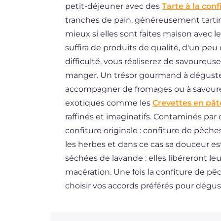
petit-déjeuner avec des
Tarte à la conf
DE
tranches de pain, généreusement tartin
BR
mieux si elles sont faites maison avec le
suffira de produits de qualité, d'un pe
NL
difficulté, vous réaliserez de savoureus
manger. Un trésor gourmand à déguste
accompagner de fromages ou à savourer
exotiques comme les
Crevettes en pâte
raffinés et imaginatifs. Contaminés par c
confiture originale : confiture de pêche
les herbes et dans ce cas sa douceur es
séchées de lavande : elles libéreront l
macération. Une fois la confiture de pêc
choisir vos accords préférés pour dégus