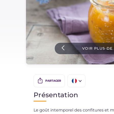
Sauces
Dernieres recettes
IT Website
VOIR PLUS DE
Facebook
Instagram
TikTok
YouTube
PARTAGER
IT
Présentation
EN
Le goût intemporel des confitures et
ES