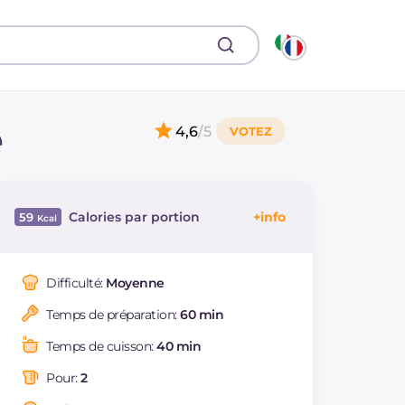
e
4,6
/5
Calories par portion
59
Énergie
Kcal
59
Glucides
g
14.4
Difficulté:
Moyenne
Dont sucres
g
14.4
Temps de préparation:
60 min
Protéine
g
0.3
dont acides gras
g
0.01
Temps de cuisson:
40 min
saturés
Fibre
g
0.8
Pour:
2
Sodium
mg
1