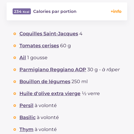
Calories par portion
234
Énergie
Kcal
234
Glucides
g
14.6
Coquilles Saint-Jacques
4
Dont sucres
g
2
Protéine
g
9.3
Tomates cerises
60 g
Graisses
g
15.4
Ail
1 gousse
dont acides gras saturés
g
3.46
Fibre
g
2.4
Parmigiano Reggiano AOP
30 g -
à râper
Cholestérol
mg
20
Bouillon de légumes
250 ml
Sodium
mg
692
Huile d'olive extra vierge
½ verre
Persil
à volonté
Basilic
à volonté
Thym
à volonté