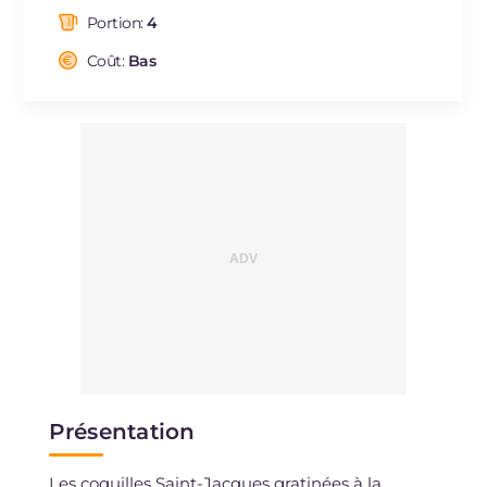
dont acides gras saturés
g
3.46
Portion:
4
Fibre
g
2.4
Cholestérol
Coût:
Bas
mg
20
Sodium
mg
692
Présentation
Les coquilles Saint-Jacques gratinées à la