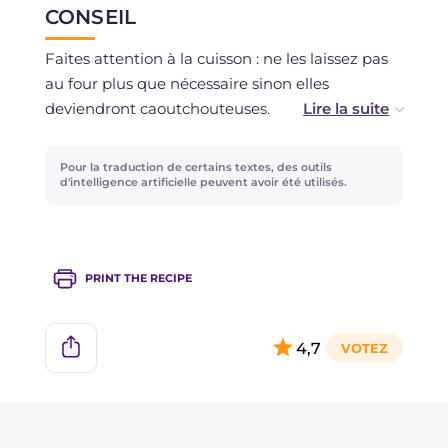
CONSEIL
Faites attention à la cuisson : ne les laissez pas
au four plus que nécessaire sinon elles
deviendront caoutchouteuses.
Vous pouvez également préparer les coquilles
Saint-Jacques gratinées à la provençale pour un
Pour la traduction de certains textes, des outils
cocktail élégant ou un buffet spécial, elles sont
d'intelligence artificielle peuvent avoir été utilisés.
délicieuses aussi en tant que finger food !
PRINT THE RECIPE
4,7