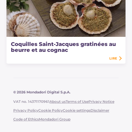
Coquilles Saint-Jacques gratinées au
beurre et au cognac
LIRE
© 2026 Mondadori Digital S.p.A.
VAT no. 14371170961
About us
Terms of Use
Privacy Notice
Privacy Policy
Cookie Policy
Cookie settings
Disclaimer
Code of Ethics
Mondadori Group