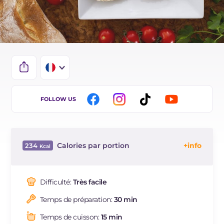
IT
FOLLOW US
EN
ES
Calories par portion
234
BR
Énergie
Kcal
234
DE
Glucides
g
14.6
Difficulté:
Très facile
NL
Dont sucres
g
2
Temps de préparation:
30 min
Protéine
g
9.3
Graisses
g
15.4
Temps de cuisson:
15 min