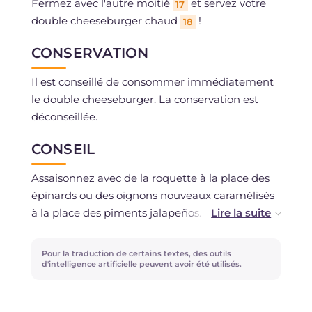
Fermez avec l'autre moitié
et servez votre
17
double cheeseburger chaud
!
18
CONSERVATION
Il est conseillé de consommer immédiatement
le double cheeseburger. La conservation est
déconseillée.
CONSEIL
Assaisonnez avec de la roquette à la place des
épinards ou des oignons nouveaux caramélisés
à la place des piments jalapeños. Ajoutez de la
saucisse de porc à la viande de bœuf hachée
pour un burger encore plus savoureux. Et
Pour la traduction de certains textes, des outils
écrasez bien la boulette de viande avant de la
d'intelligence artificielle peuvent avoir été utilisés.
déposer dans la poêle chaude, ainsi les jus ne
s'échapperont pas !