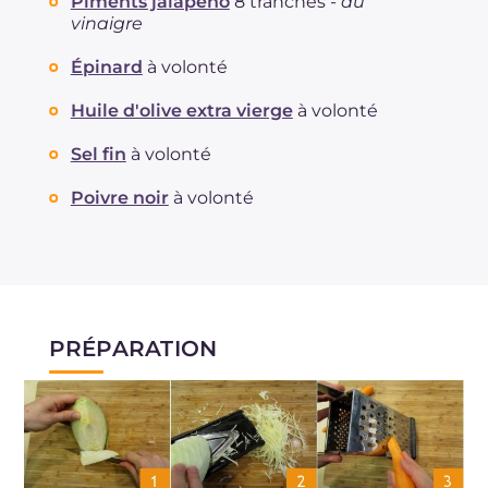
Piments jalapeno
8 tranches -
au
vinaigre
Épinard
à volonté
Huile d'olive extra vierge
à volonté
Sel fin
à volonté
Poivre noir
à volonté
PRÉPARATION