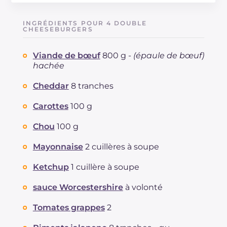
Énergie
Kcal
480
Glucides
g
6.6
INGRÉDIENTS POUR 4 DOUBLE
Dont sucres
CHEESEBURGERS
g
5.9
Protéine
g
48.6
Viande de bœuf
800 g -
(épaule de bœuf)
Graisses
g
28.8
hachée
dont acides gras saturés
g
10.81
Fibre
g
2.7
Cheddar
8 tranches
Cholestérol
mg
145
Carottes
100 g
Sodium
mg
864
Chou
100 g
Mayonnaise
2 cuillères à soupe
Ketchup
1 cuillère à soupe
sauce Worcestershire
à volonté
Tomates grappes
2