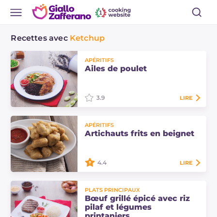
Recettes avec
Ketchup
APÉRITIFS
Ailes de poulet
3.9
LIRE
Les ailes de poulet sont une recette
APÉRITIFS
savoureuse à déguster en bonne
Artichauts frits en beignet
compagnie, peut-être avec des
frites croustillantes et une
délicieuse sauce !
4.4
LIRE
Les artichauts frits en beignet sont
PLATS PRINCIPAUX
croustillants et dorés, parfaits à
Bœuf grillé épicé avec riz
servir comme entrée avec une
pilaf et légumes
délicieuse petite sauce ! Découvrez
printaniers