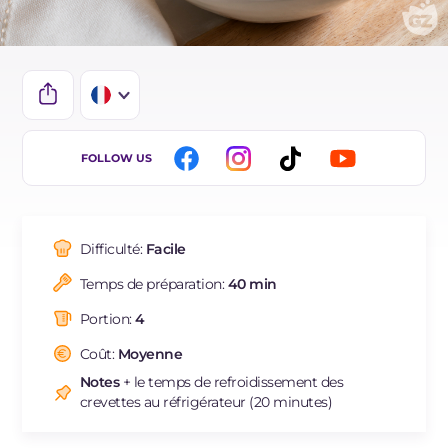
IT
FOLLOW US
EN
DE
Difficulté:
Facile
ES
Temps de préparation:
40 min
BR
Portion:
4
NL
Coût:
Moyenne
Notes
+ le temps de refroidissement des
crevettes au réfrigérateur (20 minutes)