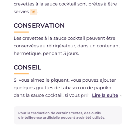
crevettes à la sauce cocktail sont prêtes à être
servies
.
18
CONSERVATION
Les crevettes à la sauce cocktail peuvent être
conservées au réfrigérateur, dans un contenant
hermétique, pendant 3 jours.
CONSEIL
Si vous aimez le piquant, vous pouvez ajouter
quelques gouttes de tabasco ou de paprika
dans la sauce cocktail, si vous préférez des
saveurs plus prononcées, ajoutez quelques
gouttes de brandy. Pour une touche fraîche,
Pour la traduction de certains textes, des outils
râpez le zeste de citron ou d'orange dans la
d'intelligence artificielle peuvent avoir été utilisés.
sauce.