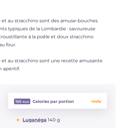
nte et au stracchino sont des amuse-bouches
ts typiques de la Lombardie : savoureuse
roustillante à la poêle et doux stracchino
au four.
nte et au stracchino sont une recette amusante
 apéritif.
Calories par portion
155
Énergie
Kcal
155
Luganéga
140 g
Glucides
g
6.9
Dont sucres
g
0.1