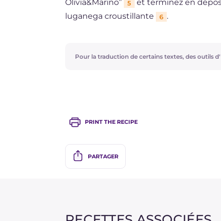
Olivia&Marino”
et terminez en dépos
5
luganega croustillante
.
6
Pour la traduction de certains textes, des outils d'i
PRINT THE RECIPE
PARTAGER
RECETTES ASSOCIÉES