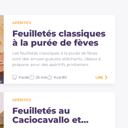
APÉRITIFS
Feuilletés classiques
à la purée de fèves
Les feuilletés classiques à la purée de fèves
sont des amuse-gueules alléchants, idéaux à
préparer pour des apéritifs printaniers.
Facile
25 min
Kcal 80
LIRE
APÉRITIFS
Feuilletés au
Caciocavallo et