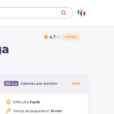
4,7
/5
ga
Calories par portion
155
Énergie
Kcal
155
Glucides
g
6.9
Difficulté:
Facile
Dont sucres
g
0.1
Temps de préparation:
10 min
Protéine
g
6.2