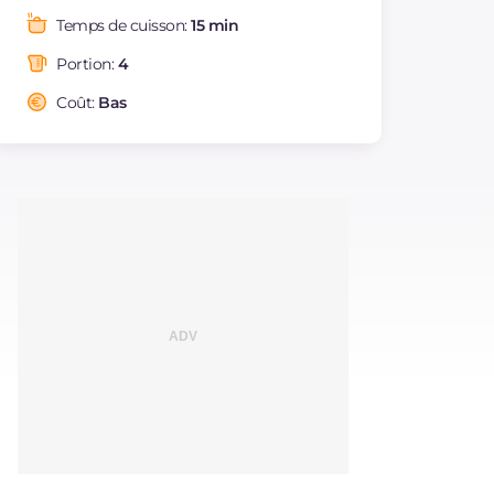
Graisses
g
10.8
Temps de cuisson:
15 min
dont acides gras
g
4.05
saturés
Portion:
4
Fibre
g
0.8
Coût:
Bas
Cholestérol
mg
23
Sodium
mg
314