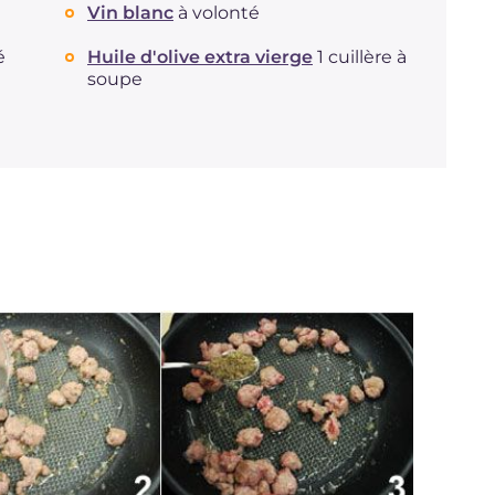
Vin blanc
à volonté
Protéine
g
6.2
Graisses
é
Huile d'olive extra vierge
g
1 cuillère à
10.8
soupe
dont acides gras saturés
g
4.05
Fibre
g
0.8
Cholestérol
mg
23
Sodium
mg
314