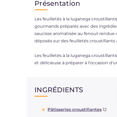
Présentation
EN
Les feuilletés à la luganega croustilla
ES
gourmands préparés avec des ingrédien
DE
saucisse aromatisée au fenouil rendue c
BR
déposés sur des feuilletés croustillants 
NL
Les feuilletés à la luganega croustilla
et délicieuse à préparer à l'occasion d'un
INGRÉDIENTS
Pâtisseries croustillantes
12