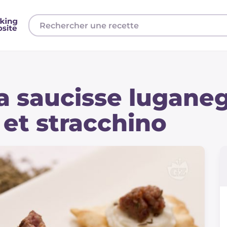
la saucisse lugane
 et stracchino