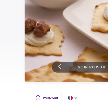
Sauces
Dernieres recettes
IT Website
Facebook
Instagram
VOIR PLUS DE
TikTok
YouTube
PARTAGER
IT