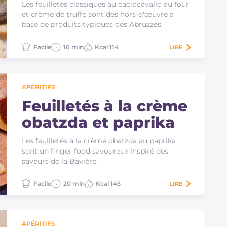
truffe
Les feuilletés classiques au caciocavallo au four
et crème de truffe sont des hors-d'œuvre à
base de produits typiques des Abruzzes.
Facile
16 min
Kcal 114
LIRE
APÉRITIFS
Feuilletés à la crème
obatzda et paprika
Les feuilletés à la crème obatzda au paprika
sont un finger food savoureux inspiré des
saveurs de la Bavière.
Facile
20 min
Kcal 145
LIRE
APÉRITIFS