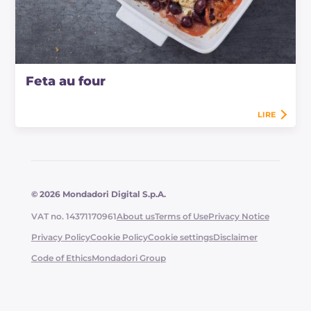
Feta au four
LIRE
© 2026 Mondadori Digital S.p.A.
VAT no. 14371170961
About us
Terms of Use
Privacy Notice
Privacy Policy
Cookie Policy
Cookie settings
Disclaimer
Code of Ethics
Mondadori Group