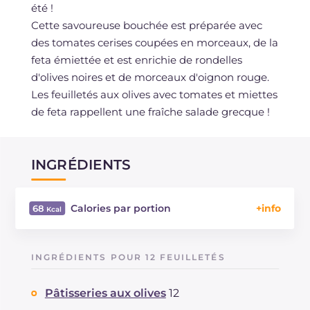
été !
Cette savoureuse bouchée est préparée avec
des tomates cerises coupées en morceaux, de la
feta émiettée et est enrichie de rondelles
d'olives noires et de morceaux d'oignon rouge.
Les feuilletés aux olives avec tomates et miettes
de feta rappellent une fraîche salade grecque !
INGRÉDIENTS
Calories par portion
68
Énergie
Kcal
68
Glucides
g
8.6
INGRÉDIENTS POUR 12 FEUILLETÉS
Dont sucres
g
0.9
Protéine
g
1.4
Pâtisseries aux olives
12
Graisses
g
3.1