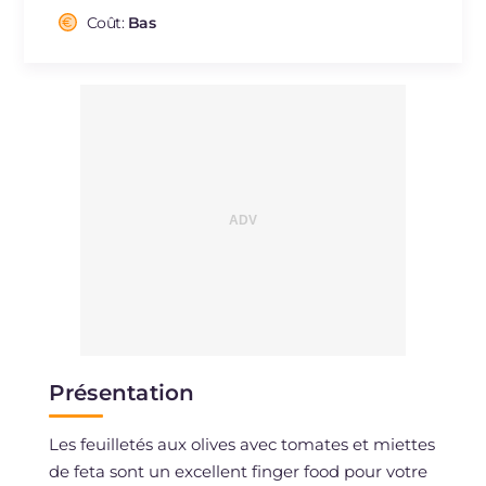
dont acides gras saturés
g
0.68
Coût:
Bas
Fibre
g
0.6
Cholestérol
mg
1
Sodium
mg
179
Présentation
Les feuilletés aux olives avec tomates et miettes
de feta sont un excellent finger food pour votre