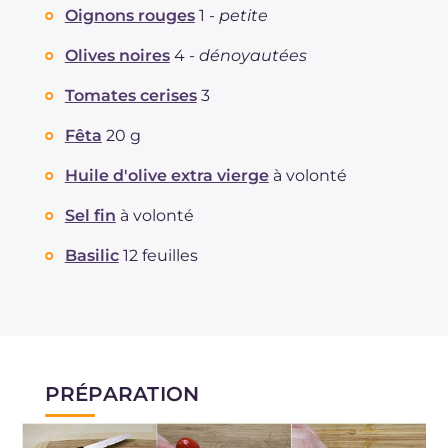
dont acides gras saturés
Oignons rouges
1 -
petite
g
0.68
Fibre
g
0.6
Olives noires
4 -
dénoyautées
Cholestérol
mg
1
Sodium
mg
179
Tomates cerises
3
Fêta
20 g
Huile d'olive extra vierge
à volonté
Sel fin
à volonté
Basilic
12 feuilles
PRÉPARATION