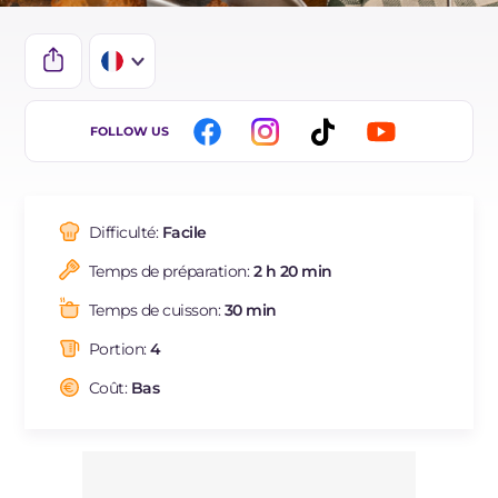
IT
FOLLOW US
EN
DE
Difficulté:
Facile
ES
Temps de préparation:
2 h 20 min
BR
Temps de cuisson:
30 min
NL
Portion:
4
Coût:
Bas