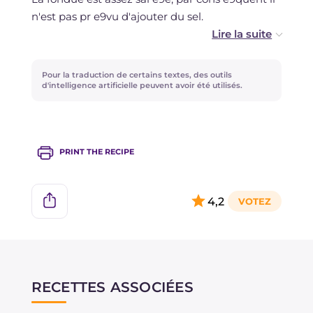
n'est pas pr e9vu d'ajouter du sel.
Accompagnez la fondue de pommes de terre
nouvelles bouillies ou de cro fbtons de pain grill
Pour la traduction de certains textes, des outils
e9.
d'intelligence artificielle peuvent avoir été utilisés.
Pour une touche gourmet, vous pouvez
l'aromatiser avec des copeaux de truffe.
PRINT THE RECIPE
Avec les blancs d'œufs restants vous pouvez r
e9aliser de moelleux
Pancake aux blancs
4,2
d'œufs
.
Ne manquez pas non plus la recette des
RECETTES ASSOCIÉES