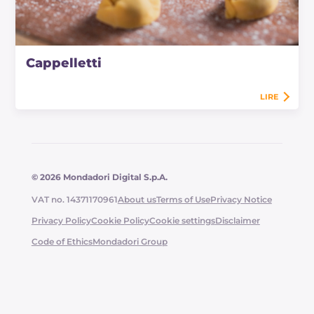
Cappelletti
LIRE
© 2026 Mondadori Digital S.p.A.
VAT no. 14371170961
About us
Terms of Use
Privacy Notice
Privacy Policy
Cookie Policy
Cookie settings
Disclaimer
Code of Ethics
Mondadori Group