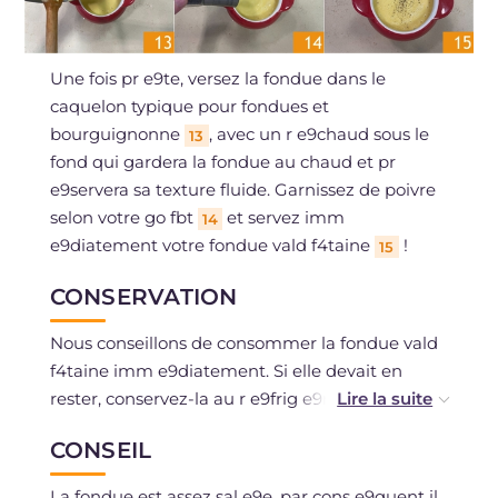
Une fois pr e9te, versez la fondue dans le
caquelon typique pour fondues et
bourguignonne
, avec un r e9chaud sous le
13
fond qui gardera la fondue au chaud et pr
e9servera sa texture fluide. Garnissez de poivre
selon votre go fbt
et servez imm
14
e9diatement votre fondue vald f4taine
!
15
CONSERVATION
Nous conseillons de consommer la fondue vald
f4taine imm e9diatement. Si elle devait en
rester, conservez-la au r e9frig e9rateur et r
e9chauffez-la avant de la servir.
CONSEIL
La cong e9lation est d e9conseill e9e.
La fondue est assez sal e9e, par cons e9quent il