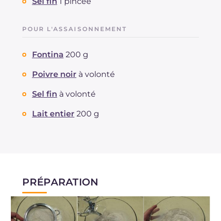
Sel fin
1 pincée
POUR L'ASSAISONNEMENT
Fontina
200 g
Poivre noir
à volonté
Sel fin
à volonté
Lait entier
200 g
PRÉPARATION