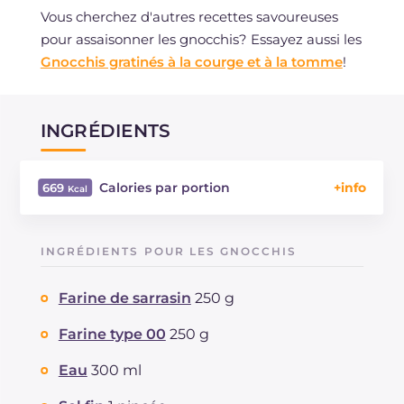
Vous cherchez d'autres recettes savoureuses
pour assaisonner les gnocchis? Essayez aussi les
Gnocchis gratinés à la courge et à la tomme
!
INGRÉDIENTS
Calories par portion
669
Énergie
Kcal
669
Glucides
g
104.1
INGRÉDIENTS POUR LES GNOCCHIS
Dont sucres
g
4.1
Protéine
g
25.7
Farine de sarrasin
250 g
Graisses
g
16.6
dont acides gras saturés
Farine type 00
250 g
g
8.7
Fibre
g
2.9
Eau
300 ml
Cholestérol
mg
46
Sodium
mg
858