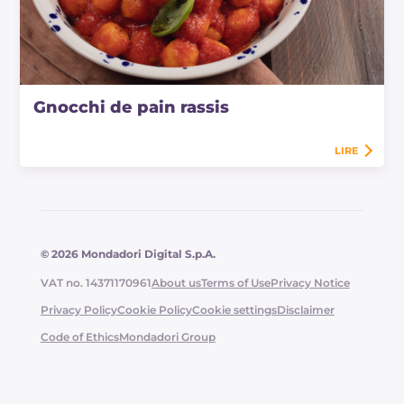
Gnocchi de pain rassis
LIRE
© 2026 Mondadori Digital S.p.A.
VAT no. 14371170961
About us
Terms of Use
Privacy Notice
Privacy Policy
Cookie Policy
Cookie settings
Disclaimer
Code of Ethics
Mondadori Group