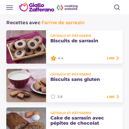
Recettes avec
Farine de sarrasin
GÂTEAUX ET PÂTISSERIE
Biscuits de sarrasin
4.4
LIRE
Les biscuits de sarrasin sont des
GÂTEAUX ET PÂTISSERIE
petites douceurs garnies de
Biscuits sans gluten
confiture qui égayent le petit-
déjeuner avec la simplicité des
saveurs…
3.8
LIRE
Les biscuits sans gluten à la farine
GÂTEAUX ET PÂTISSERIE
de sarrasin, noix de coco et
Cake de sarrasin avec
complète sont parfaits pour
pépites de chocolat
tremper dans le lait et le café, un…