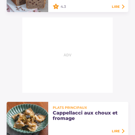
4.3
LIRE
Le cake avec farine de sarrasin et
pépites de chocolat est un délicieux
gâteau rustique sans gluten, qui
sent bon les choses faites maison.
PLATS PRINCIPAUX
Cappellacci aux choux et
fromage
LIRE