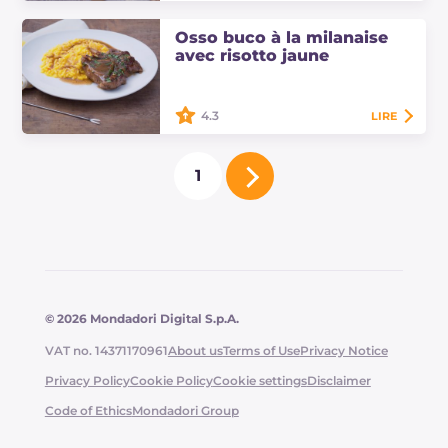
Les gnocchis à la bave sont une
Osso buco à la milanaise
recette typique de la Vallée d'Aoste
avec risotto jaune
où la saveur prononcée de la
fontina se marie avec celle délicate
des gnocchis.
4.3
LIRE
L'osso buco à la milanaise avec
risotto jaune est l'une des recettes
1
traditionnelles de la Lombardie. Un
plat unique parfait, riche en goût !
© 2026 Mondadori Digital S.p.A.
VAT no. 14371170961
About us
Terms of Use
Privacy Notice
Privacy Policy
Cookie Policy
Cookie settings
Disclaimer
Code of Ethics
Mondadori Group