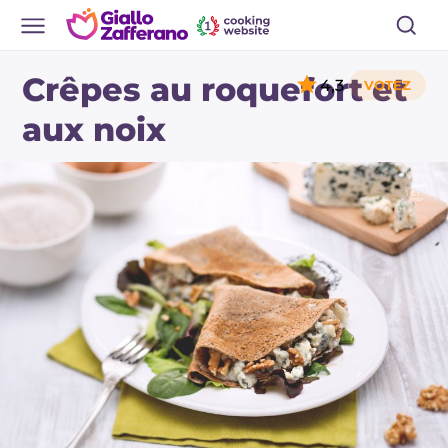
Crêpes au roquefort et
4,3
aux noix