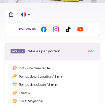
IT
FOLLOW US
EN
DE
Calories par portion
477
ES
Énergie
Kcal
477
BR
Glucides
g
28.2
Difficulté:
Très facile
NL
Dont sucres
g
2.6
Temps de préparation:
15 min
Protéine
g
21.2
Graisses
g
31.1
Temps de cuisson:
12 min
dont acides gras saturés
g
15.36
Pour:
6
Fibre
g
1.5
Cholestérol
Coût:
Moyenne
mg
160