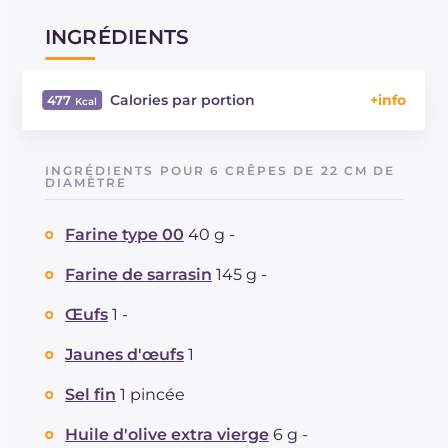
INGRÉDIENTS
Calories par portion
477
Énergie
Kcal
477
Glucides
g
28.2
INGRÉDIENTS POUR 6 CRÊPES DE 22 CM DE
Dont sucres
DIAMÈTRE
g
2.6
Protéine
g
21.2
Farine type 00
40 g -
Graisses
g
31.1
dont acides gras saturés
g
15.36
Farine de sarrasin
145 g -
Fibre
g
1.5
Cholestérol
Œufs
1 -
mg
160
Sodium
mg
553
Jaunes d'œufs
1
Sel fin
1 pincée
Huile d'olive extra vierge
6 g -