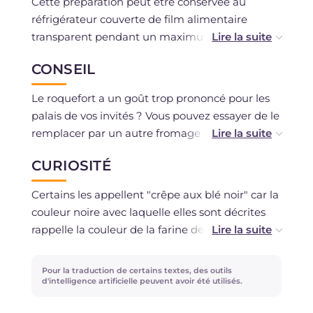
Cette préparation peut être conservée au
réfrigérateur couverte de film alimentaire
transparent pendant un maximum de 2 jours.
CONSEIL
Il n'est pas conseillé de conserver la pâte à
crêpes de sarrasin pendant plus de 12 heures au
Le roquefort a un goût trop prononcé pour les
réfrigérateur.
palais de vos invités ? Vous pouvez essayer de le
remplacer par un autre fromage au goût
Il est déconseillé de congeler les crêpes au
intense mais moins fort comme le gorgonzola.
roquefort et aux noix.
CURIOSITÉ
Certains les appellent "crêpe aux blé noir" car la
couleur noire avec laquelle elles sont décrites
rappelle la couleur de la farine de sarrasin
utilisée pour la pâte de ces galettes.
Pour la traduction de certains textes, des outils
d'intelligence artificielle peuvent avoir été utilisés.