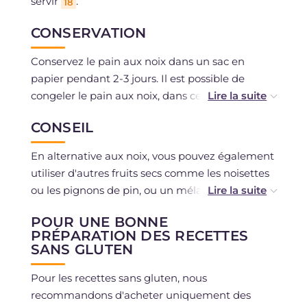
servir
.
18
CONSERVATION
Conservez le pain aux noix dans un sac en
papier pendant 2-3 jours. Il est possible de
congeler le pain aux noix, dans ce cas nous vous
conseillons de le griller au four avant de le
CONSEIL
consommer.
En alternative aux noix, vous pouvez également
utiliser d'autres fruits secs comme les noisettes
ou les pignons de pin, ou un mélange
contenant différentes sortes.
POUR UNE BONNE
PRÉPARATION DES RECETTES
SANS GLUTEN
Pour les recettes sans gluten, nous
recommandons d'acheter uniquement des