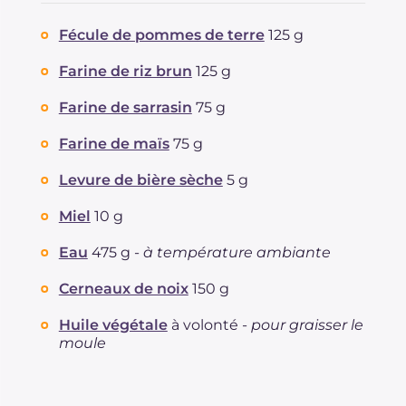
Protéine
g
8.1
Fécule de pommes de terre
125 g
Graisses
g
16.7
dont acides gras saturés
Farine de riz brun
125 g
g
1.44
Fibre
g
2.3
Farine de sarrasin
75 g
Cholestérol
mg
1
Sodium
mg
13
Farine de maïs
75 g
Levure de bière sèche
5 g
Miel
10 g
Eau
475 g -
à température ambiante
Cerneaux de noix
150 g
Huile végétale
à volonté -
pour graisser le
moule