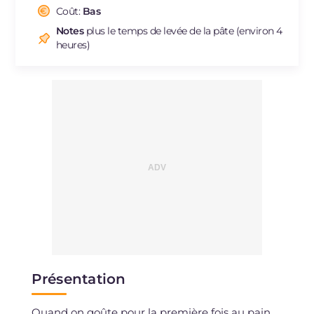
Cholestérol
Coût:
Bas
mg
1
Sodium
mg
13
Notes
plus le temps de levée de la pâte (environ 4
heures)
Présentation
Quand on goûte pour la première fois au pain