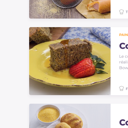
T
PAIN
C
Le c
réal
Bowe
F
C