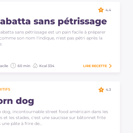
4.4
iabatta sans pétrissage
iabatta sans pétrissage est un pain facile à préparer
 comme son nom l'indique, n'est pas pétri après la
e.
acile
60 min
Kcal 334
LIRE
RECETTE
ITIFS
4.3
orn dog
 dog, incontournable street food américain dans les
es et les stades, c'est une saucisse sur bâtonnet frite
 une pâte à frire de…