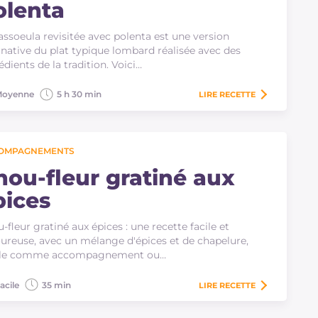
olenta
assoeula revisitée avec polenta est une version
rnative du plat typique lombard réalisée avec des
édients de la tradition. Voici…
oyenne
5 h 30 min
LIRE
RECETTE
OMPAGNEMENTS
hou-fleur gratiné aux
pices
-fleur gratiné aux épices : une recette facile et
ureuse, avec un mélange d'épices et de chapelure,
ale comme accompagnement ou…
acile
35 min
LIRE
RECETTE