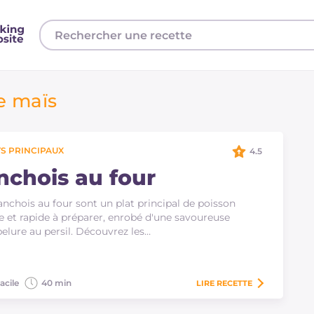
e maïs
S PRINCIPAUX
4.5
nchois au four
anchois au four sont un plat principal de poisson
le et rapide à préparer, enrobé d'une savoureuse
elure au persil. Découvrez les…
acile
40 min
LIRE
RECETTE