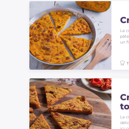
Cr
La c
pâte
un f
T
C
t
La c
déli
ici