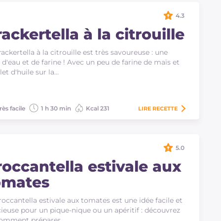
4.3
ackertella à la citrouille
rackertella à la citrouille est très savoureuse : une
 d'eau et de farine ! Avec un peu de farine de maïs et
ilet d'huile sur la…
rès facile
1 h 30 min
Kcal 231
LIRE
RECETTE
5.0
roccantella estivale aux
omates
roccantella estivale aux tomates est une idée facile et
cieuse pour un pique-nique ou un apéritif : découvrez
 comment préparer…