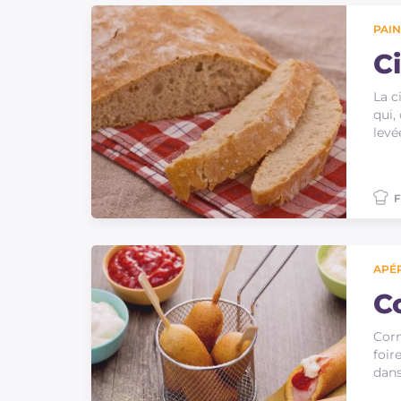
PAIN
C
La c
qui,
levé
F
APÉR
C
Corn
foir
dans