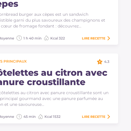
èpes
ornbread burger aux cèpes est un sandwich
sistible garni du plus savoureux des champignons et
 cœur de fromage fondant : découvrez…
oyenne
1 h 40 min
Kcal 322
LIRE
RECETTE
S PRINCIPAUX
4.3
ôtelettes au citron avec
anure croustillante
côtelettes au citron avec panure croustillante sont un
 principal gourmand avec une panure parfumée au
on et une savoureuse…
oyenne
45 min
Kcal 1532
LIRE
RECETTE