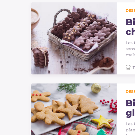
Sauces
DES
Dernieres recettes
Bi
c
IT Website
Les 
sans
maïs
T
Facebook
Instagram
TikTok
YouTube
DES
B
g
Les 
pâte