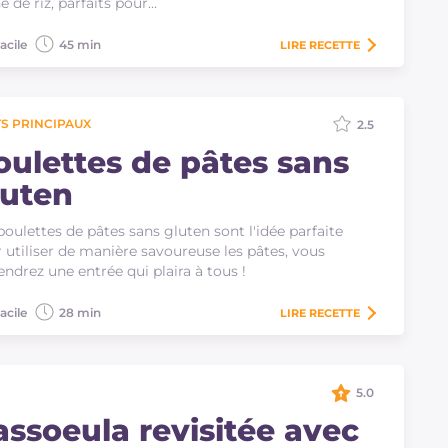
ne de riz, parfaits pour…
acile
45 min
LIRE
RECETTE
S PRINCIPAUX
2.5
oulettes de pâtes sans
luten
boulettes de pâtes sans gluten sont l'idée parfaite
 utiliser de manière savoureuse les pâtes, vous
endrez une entrée qui plaira à tous !
acile
28 min
LIRE
RECETTE
5.0
assoeula revisitée avec