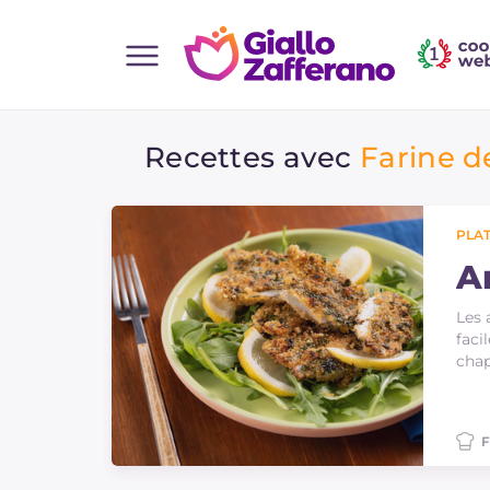
Home
Recettes avec
Farine d
Toutes les recettes
Aperitifs
Salades
PLAT
Plats principaux
A
Boissons et rafraîchissements
Les 
faci
Desserts
chap
Accompagnement
Pizzas et focaccia
F
Gateaux et patisserie