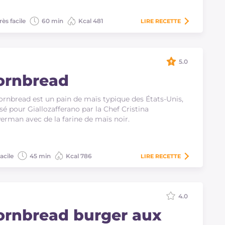
rès facile
60 min
Kcal 481
LIRE
RECETTE
5.0
ornbread
ornbread est un pain de maïs typique des États-Unis,
isé pour Giallozafferano par la Chef Cristina
rman avec de la farine de maïs noir.
acile
45 min
Kcal 786
LIRE
RECETTE
4.0
ornbread burger aux