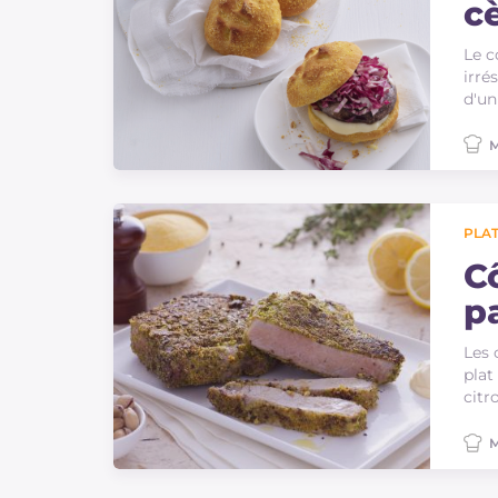
c
Le c
irré
d'un
M
PLAT
C
p
Les 
plat
citr
M