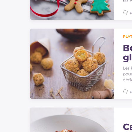
fari
F
PLAT
B
g
Les 
pour
obti
F
C