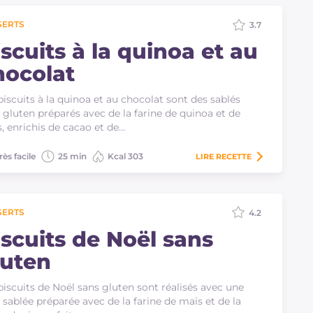
SERTS
3.7
scuits à la quinoa et au
hocolat
biscuits à la quinoa et au chocolat sont des sablés
 gluten préparés avec de la farine de quinoa et de
, enrichis de cacao et de…
rès facile
25 min
Kcal 303
LIRE
RECETTE
SERTS
4.2
iscuits de Noël sans
luten
biscuits de Noël sans gluten sont réalisés avec une
 sablée préparée avec de la farine de maïs et de la