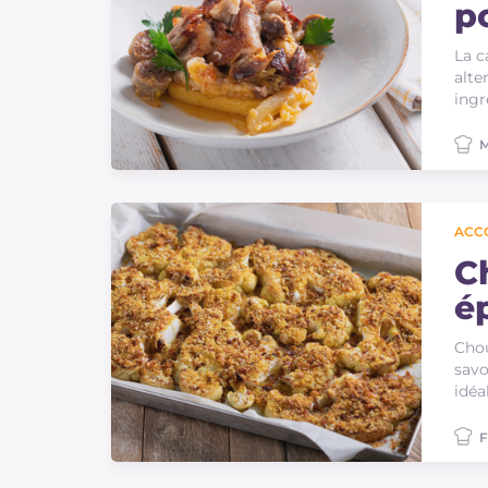
p
La c
alte
ingr
M
ACC
C
é
Chou
savo
idé
F