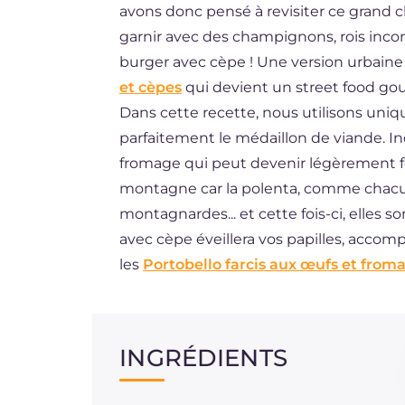
avons donc pensé à revisiter ce grand 
ES
garnir avec des champignons, rois inco
BR
burger avec cèpe ! Une version urbaine
et cèpes
qui devient un street food g
NL
Dans cette recette, nous utilisons uniq
parfaitement le médaillon de viande. 
fromage qui peut devenir légèrement f
montagne car la polenta, comme chacun
montagnardes... et cette fois-ci, elles 
avec cèpe éveillera vos papilles, acc
les
Portobello farcis aux œufs et from
INGRÉDIENTS