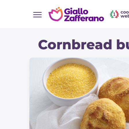
Home
Cornbread b
Toutes les recettes
Aperitifs
Salades
Plats principaux
Boissons et rafraîchissements
Desserts
Accompagnement
Pizzas et focaccia
Gateaux et patisserie