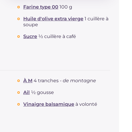
Farine type 00
100 g
Glucides
g
35.1
Dont sucres
g
2.1
Huile d'olive extra vierge
1 cuillère à
Protéine
g
8.4
soupe
Graisses
g
16.4
Sucre
½ cuillère à café
dont acides gras saturés
g
3.88
Fibre
g
1.7
Cholestérol
mg
15
Sodium
mg
483
À M
4 tranches -
de montagne
Ail
½ gousse
Vinaigre balsamique
à volonté