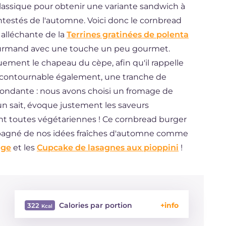
classique pour obtenir une variante sandwich à
ntestés de l'automne. Voici donc le cornbread
 alléchante de la
Terrines gratinées de polenta
ourmand avec une touche un peu gourmet.
uement le chapeau du cèpe, afin qu'il rappelle
Incontournable également, une tranche de
ondante : nous avons choisi un fromage de
 sait, évoque justement les saveurs
sont toutes végétariennes ! Ce cornbread burger
ompagné de nos idées fraîches d'automne comme
age
et les
Cupcake de lasagnes aux pioppini
!
Calories par portion
322
Énergie
Kcal
322