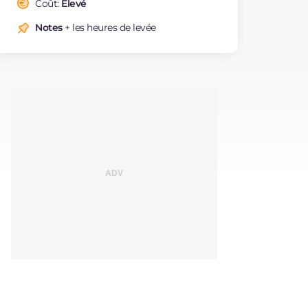
Coût:
Élevé
Cholestérol
mg
15
Notes
+ les heures de levée
Sodium
mg
483