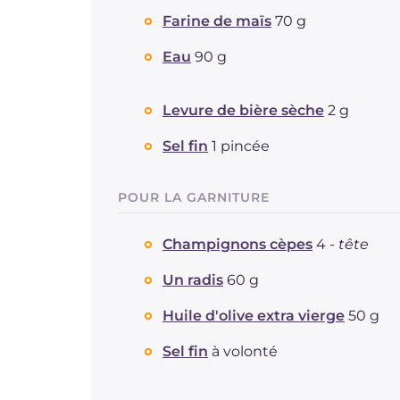
Farine de maïs
70 g
Eau
90 g
Levure de bière sèche
2 g
Sel fin
1 pincée
POUR LA GARNITURE
Champignons cèpes
4 -
tête
Un radis
60 g
Huile d'olive extra vierge
50 g
Sel fin
à volonté