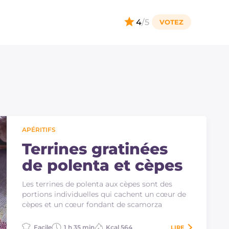
4
/5
APÉRITIFS
Terrines gratinées
de polenta et cèpes
Les terrines de polenta aux cèpes sont des
portions individuelles qui cachent un cœur de
cèpes et un cœur fondant de scamorza
Facile
1 h 35 min
Kcal 564
LIRE