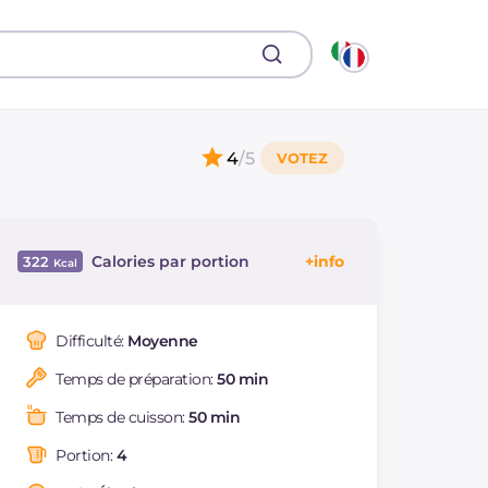
4
/5
Calories par portion
322
Énergie
Kcal
322
Glucides
g
35.1
Difficulté:
Moyenne
Dont sucres
g
2.1
Temps de préparation:
50 min
Protéine
g
8.4
Graisses
g
16.4
Temps de cuisson:
50 min
dont acides gras
g
3.88
saturés
Portion:
4
Fibre
g
1.7