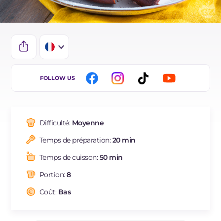
IT
FOLLOW US
EN
ES
Difficulté:
Moyenne
DE
Temps de préparation:
20 min
BR
Temps de cuisson:
50 min
NL
Portion:
8
Coût:
Bas