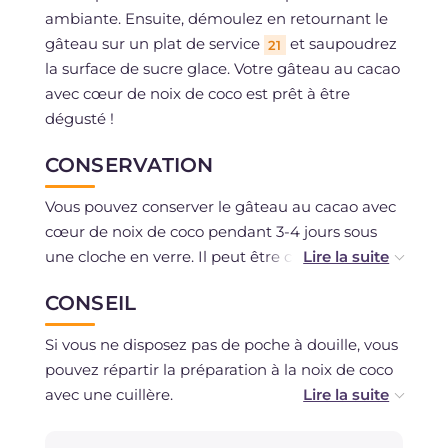
ambiante. Ensuite, démoulez en retournant le
gâteau sur un plat de service
et saupoudrez
21
la surface de sucre glace. Votre gâteau au cacao
avec cœur de noix de coco est prêt à être
dégusté !
CONSERVATION
Vous pouvez conserver le gâteau au cacao avec
cœur de noix de coco pendant 3-4 jours sous
une cloche en verre. Il peut être congelé, peut-
être en tranches à décongeler et réchauffer
CONSEIL
légèrement au besoin.
Si vous ne disposez pas de poche à douille, vous
pouvez répartir la préparation à la noix de coco
avec une cuillère.
Le jus de lime qui va dans la préparation à la