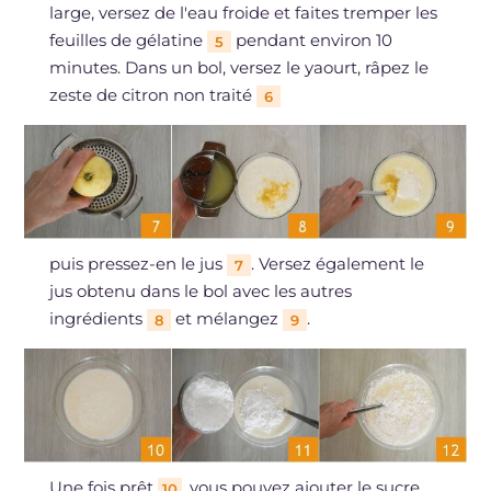
large, versez de l'eau froide et faites tremper les
feuilles de gélatine
pendant environ 10
5
minutes. Dans un bol, versez le yaourt, râpez le
zeste de citron non traité
6
puis pressez-en le jus
. Versez également le
7
jus obtenu dans le bol avec les autres
ingrédients
et mélangez
.
8
9
Une fois prêt
, vous pouvez ajouter le sucre
10