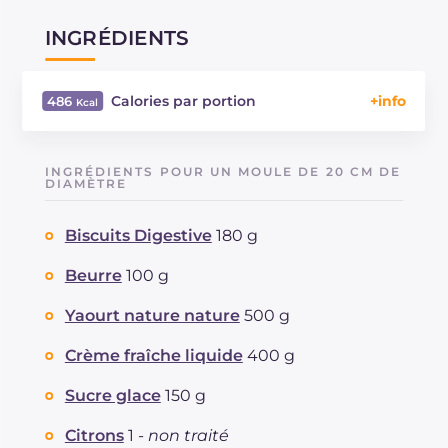
INGRÉDIENTS
Calories par portion
486
Énergie
Kcal
486
Glucides
g
50.9
INGRÉDIENTS POUR UN MOULE DE 20 CM DE
Dont sucres
DIAMÈTRE
g
38.7
Protéine
g
6.3
Biscuits Digestive
180 g
Graisses
g
28.5
dont acides gras saturés
g
16.5
Beurre
100 g
Fibre
g
0.8
Cholestérol
Yaourt nature nature
500 g
mg
93
Sodium
mg
116
Crème fraîche liquide
400 g
Sucre glace
150 g
Citrons
1 -
non traité