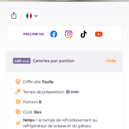
IT
FOLLOW US
EN
ES
Calories par portion
486
BR
Énergie
Kcal
486
DE
Glucides
g
50.9
Difficulté:
Facile
Dont sucres
g
38.7
Temps de préparation:
35 min
Protéine
g
6.3
Graisses
g
28.5
Portion:
8
dont acides gras saturés
g
16.5
Coût:
Bas
Fibre
g
0.8
Notes
+ le temps de refroidissement au
Cholestérol
mg
93
réfrigérateur de la base et du gâteau