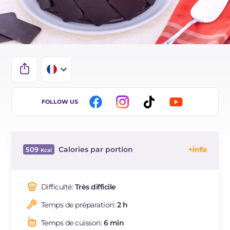
IT
FOLLOW US
EN
ES
Calories par portion
509
DE
Énergie
Kcal
509
BR
Glucides
g
60.2
Difficulté:
Très difficile
Dont sucres
g
51.5
Temps de préparation:
2 h
Protéine
g
8.4
Graisses
g
26
Temps de cuisson:
6 min