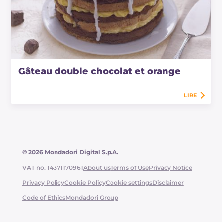
Gâteau double chocolat et orange
LIRE
© 2026 Mondadori Digital S.p.A.
VAT no. 14371170961
About us
Terms of Use
Privacy Notice
Privacy Policy
Cookie Policy
Cookie settings
Disclaimer
Code of Ethics
Mondadori Group