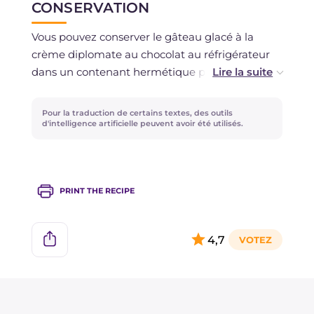
CONSERVATION
Vous pouvez conserver le gâteau glacé à la
crème diplomate au chocolat au réfrigérateur
dans un contenant hermétique pendant 1
semaine maximum. S'il vous en reste, vous
pouvez conserver la crème diplomate au
Pour la traduction de certains textes, des outils
réfrigérateur toujours pendant 1 semaine
d'intelligence artificielle peuvent avoir été utilisés.
couverte de film plastique. Vous pouvez
congeler le gâteau avant de procéder au
glaçage et le conserver pendant 1 mois.
PRINT THE RECIPE
4,7