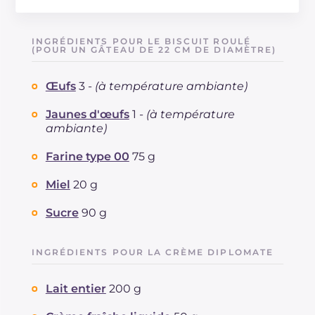
Énergie
Kcal
509
Glucides
g
60.2
INGRÉDIENTS POUR LE BISCUIT ROULÉ
Dont sucres
(POUR UN GÂTEAU DE 22 CM DE DIAMÈTRE)
g
51.5
Protéine
g
8.4
Œufs
3 -
(à température ambiante)
Graisses
g
26
dont acides gras saturés
g
14.39
Jaunes d'œufs
1 -
(à température
Fibre
g
0.7
ambiante)
Cholestérol
mg
199
Farine type 00
75 g
Sodium
mg
62
Miel
20 g
Sucre
90 g
INGRÉDIENTS POUR LA CRÈME DIPLOMATE
Lait entier
200 g