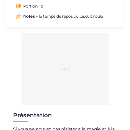
dont acides gras saturés
g
14.39
Portion:
10
Fibre
g
0.7
Cholestérol
Notes
+ le temps de repos du biscuit roulé
mg
199
Sodium
mg
62
Présentation
Si vous ne pouvez pas résister à la magie et à la