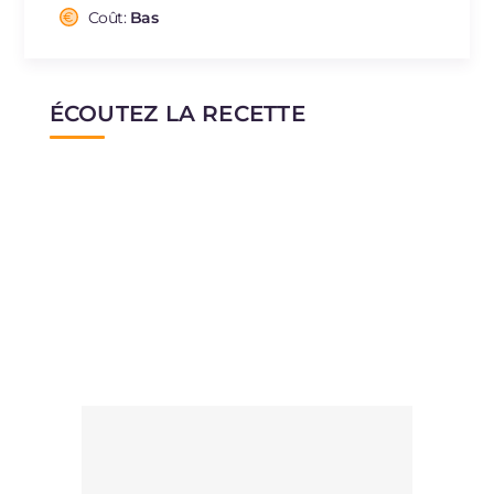
Cholestérol
Coût:
Bas
mg
0.5
Sodium
mg
130.5
ÉCOUTEZ LA RECETTE