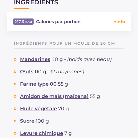
INGRÉDIENTS
Calories par portion
217.6
Énergie
Kcal
217.6
Glucides
g
29.4
INGRÉDIENTS POUR UN MOULE DE 20 CM
Dont sucres
g
18
Protéine
g
2.7
Mandarines
40 g -
(poids avec peau)
Graisses
g
9.9
dont acides gras saturés
Œufs
110 g -
(2 moyennes)
g
1.4
Fibre
g
50.4
Farine type 00
55 g
Cholestérol
mg
0.5
Sodium
mg
130.5
Amidon de maïs (maïzena)
55 g
Huile végétale
70 g
Sucre
100 g
Levure chimique
7 g