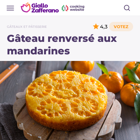
4,3
GÂTEAUX ET PÂTISSERIE
Gâteau renversé aux
mandarines