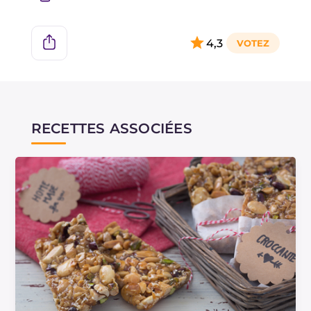
carrés, et elle est généralement garnie
d'amandes ou de petites décorations en sucre.
4,3
La présence des graines de sésame, qui sont les
protagonistes avec le miel, représente la grande
influence arabe dans la cuisine du sud, et il est
important de se rappeler de ne pas confondre la
giuggiulena avec la
cubàita
sicilienne, un
RECETTES ASSOCIÉES
croquant à base d'amandes.