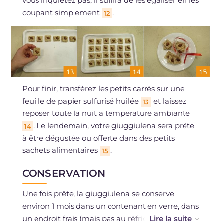
vous inquiétez pas, il suffira de les égaliser en les
coupant simplement
.
12
Pour finir, transférez les petits carrés sur une
feuille de papier sulfurisé huilée
et laissez
13
reposer toute la nuit à température ambiante
. Le lendemain, votre giuggiulena sera prête
14
à être dégustée ou offerte dans des petits
sachets alimentaires
.
15
CONSERVATION
Une fois prête, la giuggiulena se conserve
environ 1 mois dans un contenant en verre, dans
un endroit frais (mais pas au réfrigérateur).