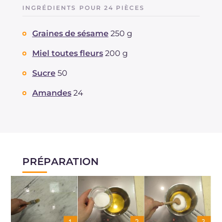
Glucides
g
11.4
INGRÉDIENTS POUR 24 PIÈCES
Dont sucres
g
9
Protéine
g
2.1
Graines de sésame
250 g
Graisses
g
5.7
dont acides gras saturés
Miel toutes fleurs
200 g
g
0.77
Fibre
g
0.1
Sucre
50
Sodium
mg
2
Amandes
24
PRÉPARATION