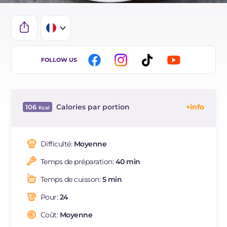
IT
FOLLOW US
EN
DE
Calories par portion
106
ES
Énergie
Kcal
106
BR
Glucides
g
11.4
Difficulté:
Moyenne
NL
Dont sucres
g
9
Temps de préparation:
40 min
Protéine
g
2.1
Graisses
g
5.7
Temps de cuisson:
5 min
dont acides gras saturés
g
0.77
Pour:
24
Fibre
g
0.1
Sodium
Coût:
Moyenne
mg
2