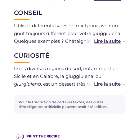
La congélation est déconseillée.
CONSEIL
Utilisez différents types de miel pour avoir un
goût toujours différent pour votre giuggiulena.
Quelques exemples ? Châtaignier, tilleul et
eucalyptus !
CURIOSITÉ
Pour une saveur beaucoup plus aromatique,
vous pouvez griller les graines de sésame dans
Dans diverses régions du sud, notamment en
une poêle avant de les verser dans le miel et
Sicile et en Calabre, la giuggiulena, ou
utiliser du sucre de canne à la place du sucre
giurgiulena
, est un dessert très répandu.
blanc pour conférer un arôme encore plus
Pendant les fêtes religieuses, comme le veut la
aromatique.
tradition, dans toute la ville, il y a des stands où
Pour la traduction de certains textes, des outils
l'on peut acheter cette friandise. Mais c'est
d'intelligence artificielle peuvent avoir été utilisés.
pendant la commémoration des défunts ou
pendant la période des fêtes de Noël que la
giuggiulena est particulièrement consommée.
PRINT THE RECIPE
On peut la trouver en rectangles, losanges et