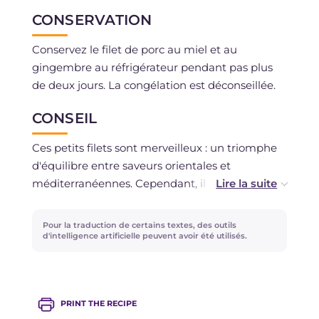
CONSERVATION
Conservez le filet de porc au miel et au
gingembre au réfrigérateur pendant pas plus
de deux jours. La congélation est déconseillée.
CONSEIL
Ces petits filets sont merveilleux : un triomphe
d'équilibre entre saveurs orientales et
méditerranéennes. Cependant, il est vrai qu'ils
peuvent être modifiés : plus délicats, en laissant
le gingembre entier pendant la cuisson et en le
Pour la traduction de certains textes, des outils
retirant avant de servir, ou plus savoureux, avec
d'intelligence artificielle peuvent avoir été utilisés.
l'ajout d'une gousse d'ail ou d'une échalote
hachée ? À vous de choisir !
PRINT THE RECIPE