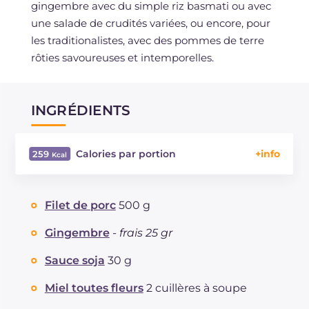
gingembre avec du simple riz basmati ou avec
une salade de crudités variées, ou encore, pour
les traditionalistes, avec des pommes de terre
rôties savoureuses et intemporelles.
INGRÉDIENTS
Calories par portion
259
Énergie
Kcal
259
Glucides
g
5.5
Filet de porc
500 g
Dont sucres
g
4.5
Protéine
g
27.6
Gingembre
-
frais 25 gr
Graisses
g
14.1
Sauce soja
30 g
dont acides gras saturés
g
5.12
Fibre
g
0.2
Miel toutes fleurs
2 cuillères à soupe
Cholestérol
mg
78