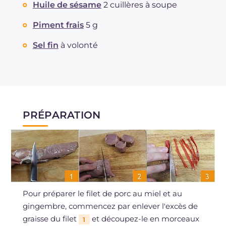
Huile de sésame
2 cuillères à soupe
Sodium
mg
786
Piment frais
5 g
Sel fin
à volonté
PRÉPARATION
Pour préparer le filet de porc au miel et au
gingembre, commencez par enlever l'excès de
graisse du filet
et découpez-le en morceaux
1