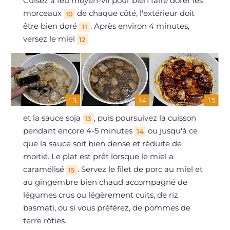
Cuisez à feu moyen-vif pour bien faire dorer les
morceaux
de chaque côté, l'extérieur doit
10
être bien doré
. Après environ 4 minutes,
11
versez le miel
12
et la sauce soja
, puis poursuivez la cuisson
13
pendant encore 4-5 minutes
ou jusqu'à ce
14
que la sauce soit bien dense et réduite de
moitié. Le plat est prêt lorsque le miel a
caramélisé
. Servez le filet de porc au miel et
15
au gingembre bien chaud accompagné de
légumes crus ou légèrement cuits, de riz
basmati, ou si vous préférez, de pommes de
terre rôties.