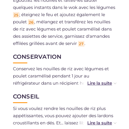
Égouttez les nouilles et faites-les sauter
quelques instants dans le wok avec les légumes
; éteignez le feu et ajoutez également le
25
poulet
, mélangez et transférez les nouilles
26
de riz avec légumes et poulet caramélisé dans
des assiettes de service, garnissez d'amandes
effilées grillées avant de servir
.
27
CONSERVATION
Conservez les nouilles de riz avec légumes et
poulet caramélisé pendant 1 jour au
réfrigérateur dans un récipient hermétique.
CONSEIL
La congélation est déconseillée.
Si vous voulez rendre les nouilles de riz plus
appétissantes, vous pouvez ajouter des lardons
croustillants en dés. Et... laissez libre cours à