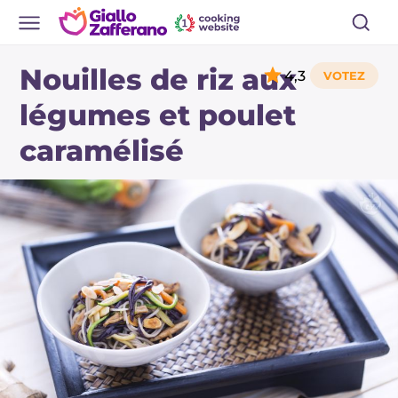
Nouilles de riz aux
4,3
légumes et poulet
caramélisé