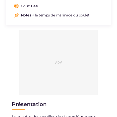
Cholestérol
Coût:
Bas
mg
37
Sodium
mg
742
Notes
+ le temps de marinade du poulet
Présentation
La recette des nouilles de riz aux légumes et