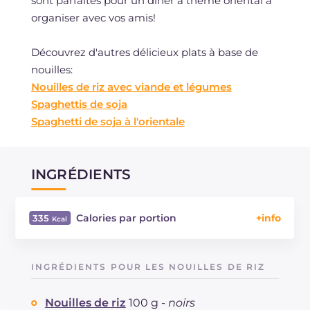
sont parfaites pour un dîner à thème oriental à
organiser avec vos amis!
Découvrez d'autres délicieux plats à base de
nouilles:
Nouilles de riz avec viande et légumes
Spaghettis de soja
Spaghetti de soja à l'orientale
INGRÉDIENTS
Calories par portion
335
Énergie
Kcal
335
Glucides
g
57.6
INGRÉDIENTS POUR LES NOUILLES DE RIZ
Dont sucres
g
12.7
Protéine
g
21.1
Nouilles de riz
100 g -
noirs