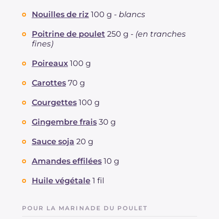
Graisses
g
2.2
dont acides gras saturés
Nouilles de riz
100 g -
blancs
g
0.35
Fibre
g
3.1
Poitrine de poulet
250 g -
(en tranches
Cholestérol
mg
37
fines)
Sodium
mg
742
Poireaux
100 g
Carottes
70 g
Courgettes
100 g
Gingembre frais
30 g
Sauce soja
20 g
Amandes effilées
10 g
Huile végétale
1 fil
POUR LA MARINADE DU POULET