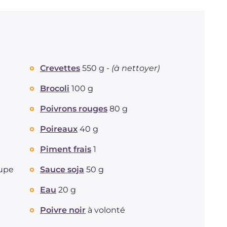
Crevettes
550 g -
(à nettoyer)
Brocoli
100 g
Poivrons rouges
80 g
Poireaux
40 g
Piment frais
1
oupe
Sauce soja
50 g
Eau
20 g
Poivre noir
à volonté