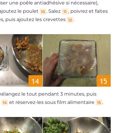
ser une poêle antiadhésive si nécessaire),
 ajoutez le poulet
. Salez
, poivrez et faites
10
11
, puis ajoutez les crevettes
.
12
élangez le tout pendant 3 minutes, puis
k
et réservez-les sous film alimentaire
.
14
15