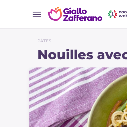
Home
Toutes les recettes
PÂTES
Aperitifs
Nouilles ave
Salades
Plats principaux
Boissons et rafraîchissements
Desserts
Accompagnement
Pizzas et focaccia
Gateaux et patisserie