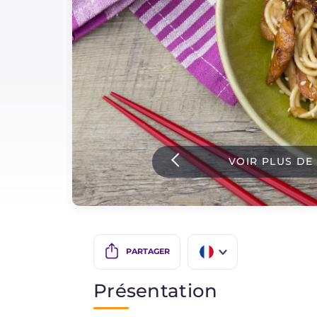
Sauces
Dernieres recettes
IT Website
VOIR PLUS DE
Facebook
Instagram
TikTok
YouTube
PARTAGER
IT
Présentation
EN