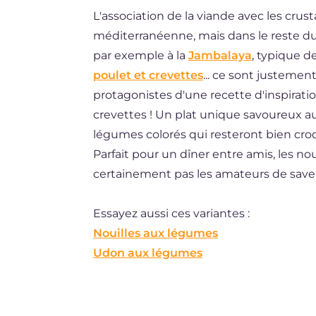
L'association de la viande avec les crus
BR
méditerranéenne, mais dans le reste du
ES
par exemple à la
Jambalaya
, typique d
DE
poulet et crevettes
... ce sont justemen
protagonistes d'une recette d'inspiration
NL
crevettes ! Un plat unique savoureux a
légumes colorés qui resteront bien croq
Parfait pour un dîner entre amis, les no
certainement pas les amateurs de saveu
Essayez aussi ces variantes :
Nouilles aux légumes
Udon aux légumes