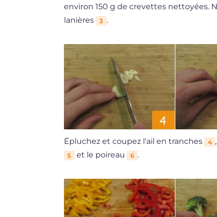
environ 150 g de crevettes nettoyées. N
lanières
.
3
Épluchez et coupez l'ail en tranches
4
et le poireau
.
5
6