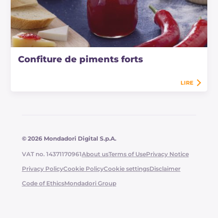
Confiture de piments forts
LIRE
© 2026 Mondadori Digital S.p.A.
VAT no. 14371170961
About us
Terms of Use
Privacy Notice
Privacy Policy
Cookie Policy
Cookie settings
Disclaimer
Code of Ethics
Mondadori Group