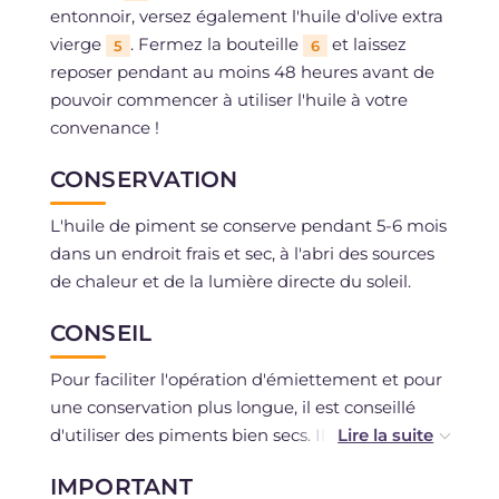
entonnoir, versez également l'huile d'olive extra
vierge
. Fermez la bouteille
et laissez
5
6
reposer pendant au moins 48 heures avant de
pouvoir commencer à utiliser l'huile à votre
convenance !
CONSERVATION
L'huile de piment se conserve pendant 5-6 mois
dans un endroit frais et sec, à l'abri des sources
de chaleur et de la lumière directe du soleil.
CONSEIL
Pour faciliter l'opération d'émiettement et pour
une conservation plus longue, il est conseillé
d'utiliser des piments bien secs. Il est
également recommandé de faire très attention
IMPORTANT
lorsque vous manipulez les piments : portez