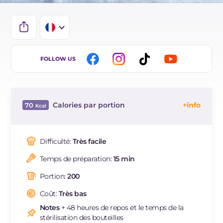
IT
FOLLOW US
EN
DE
Calories par portion
70
ES
Énergie
Kcal
70
BR
Glucides
g
0.1
Difficulté:
Très facile
Dont sucres
g
0.1
Temps de préparation:
15 min
Graisses
g
7.7
dont acides gras saturés
g
1.12
Portion:
200
Coût:
Très bas
Notes
+ 48 heures de repos et le temps de la
stérilisation des bouteilles