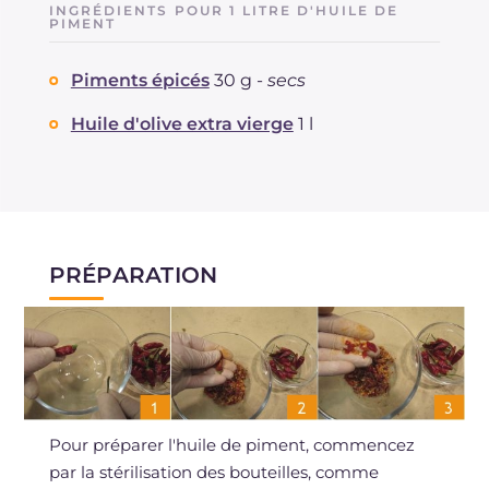
INGRÉDIENTS POUR 1 LITRE D'HUILE DE
Dont sucres
PIMENT
g
0.1
Graisses
g
7.7
Piments épicés
30 g -
secs
dont acides gras saturés
g
1.12
Huile d'olive extra vierge
1 l
PRÉPARATION
Pour préparer l'huile de piment, commencez
par la stérilisation des bouteilles, comme