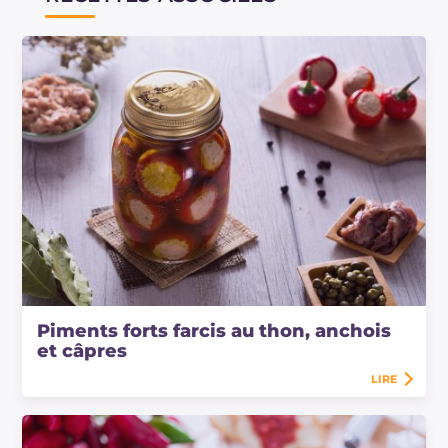
de la Santé
.
Piments forts farcis au thon, anchois
et câpres
LIRE