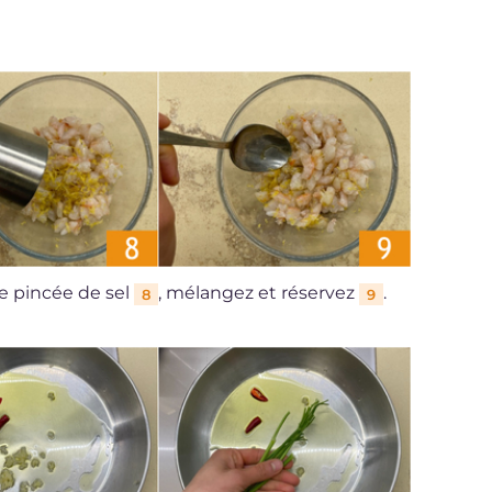
e pincée de sel
, mélangez et réservez
.
8
9