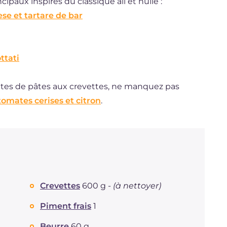
paux inspirés du classique ail et huile :
se et tartare de bar
ttati
ettes de pâtes aux crevettes, ne manquez pas
omates cerises et citron
.
Crevettes
600 g -
(à nettoyer)
Piment frais
1
Beurre
60 g