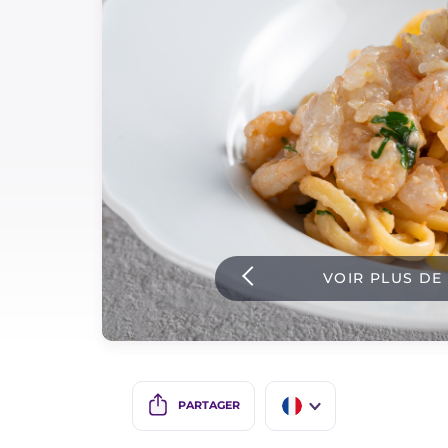
Sauces
Dernieres recettes
IT Website
Facebook
Instagram
VOIR PLUS DE
TikTok
YouTube
PARTAGER
IT