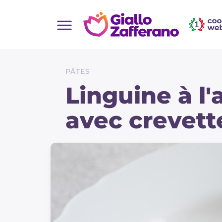
Home
Toutes les recettes
PÂTES
Aperitifs
Linguine à l'
Salades
avec crevett
Plats principaux
Boissons et rafraîchissements
Desserts
Accompagnement
Pizzas et focaccia
Gateaux et patisserie