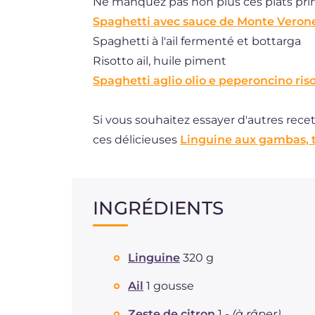
Ne manquez pas non plus ces plats princi
Spaghetti avec sauce de Monte Verone
Spaghetti à l'ail fermenté et bottarga
Risotto ail, huile piment
Spaghetti aglio olio e peperoncino riso
Si vous souhaitez essayer d'autres rec
ces délicieuses
Linguine aux gambas, t
INGRÉDIENTS
Linguine
320 g
Ail
1 gousse
Zeste de citron
1 -
(à râper)