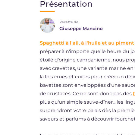
Présentation
EN
Recette de
DE
Giuseppe Mancino
ES
Spaghetti à l'ail, à l'huile et au piment
BR
préparer à n'importe quelle heure du jou
NL
étoilé d'origine campanienne, nous prop
avec crevettes, une variante marine en 
la fois crues et cuites pour créer un dél
bavettes sont enveloppées d'une sauce 
de crustacés. Ce ne sont donc pas des
plus qu'un simple sauve-dîner... les ling
surprendront votre palais dès la prem
saveurs et parfums à découvrir fourchet