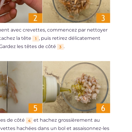
t piment avec crevettes, commencez par nettoyer
étachez la tête
, puis retirez délicatement
1
 Gardez les têtes de côté
.
3
tes de côté
et hachez grossièrement au
4
crevettes hachées dans un bol et assaisonnez-les