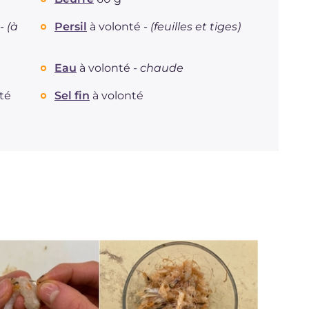
 -
(à
Persil
à volonté -
(feuilles et tiges)
Eau
à volonté -
chaude
té
Sel fin
à volonté