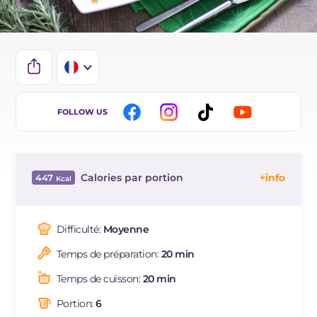
IT
FOLLOW US
EN
BR
Calories par portion
447
DE
Énergie
Kcal
447
ES
Glucides
g
4.6
Difficulté:
Moyenne
NL
Dont sucres
g
4.6
Temps de préparation:
20 min
Protéine
g
57.5
Graisses
g
22.1
Temps de cuisson:
20 min
dont acides gras saturés
g
6.83
Portion:
6
Fibre
g
0.6