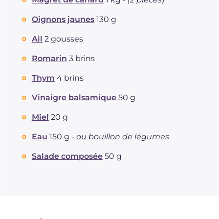
Dont sucres
g
4.6
Protéine
g
57.5
Oignons jaunes
130 g
Graisses
g
22.1
Ail
2 gousses
dont acides gras saturés
g
6.83
Fibre
g
0.6
Romarin
3 brins
Cholestérol
mg
293
Thym
4 brins
Sodium
mg
298
Vinaigre balsamique
50 g
Miel
20 g
Eau
150 g -
ou bouillon de légumes
Salade composée
50 g