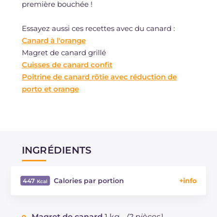
première bouchée !
Essayez aussi ces recettes avec du canard :
Canard à l'orange
Magret de canard grillé
Cuisses de canard confit
Poitrine de canard rôtie avec réduction de
porto et orange
INGRÉDIENTS
Calories par portion
447
Énergie
Kcal
447
Glucides
g
4.6
Magret de canard
1 kg -
(2 pièces)