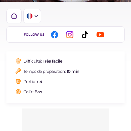
IT
FOLLOW US
EN
DE
Difficulté:
Très facile
ES
Temps de préparation:
10 min
BR
Portion:
4
NL
Coût:
Bas