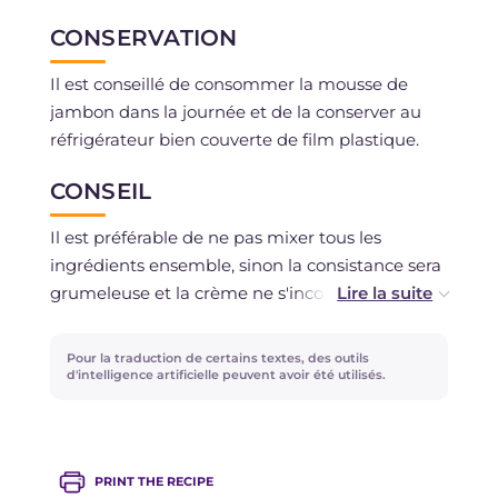
CONSERVATION
Il est conseillé de consommer la mousse de
jambon dans la journée et de la conserver au
réfrigérateur bien couverte de film plastique.
CONSEIL
Il est préférable de ne pas mixer tous les
ingrédients ensemble, sinon la consistance sera
grumeleuse et la crème ne s'incorporera pas au
mélange.
Pour la traduction de certains textes, des outils
À la place de la ricotta, vous pouvez utiliser un
d'intelligence artificielle peuvent avoir été utilisés.
fromage à tartiner.
PRINT THE RECIPE