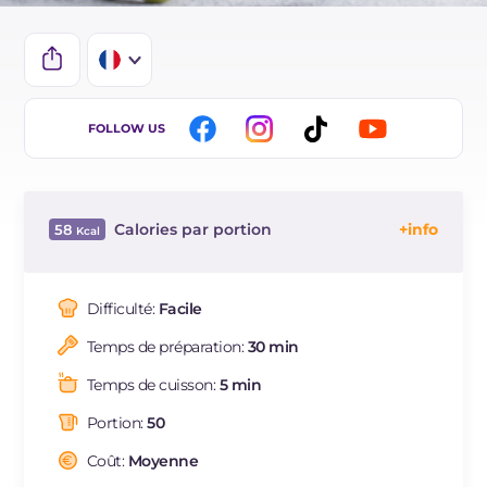
IT
FOLLOW US
EN
DE
Calories par portion
58
ES
Énergie
Kcal
58
BR
Glucides
g
0.1
Difficulté:
Facile
NL
Dont sucres
g
0.1
Temps de préparation:
30 min
Sodium
mg
2
Temps de cuisson:
5 min
Portion:
50
Coût:
Moyenne