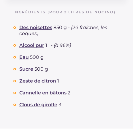
Énergie
Kcal
58
Glucides
g
0.1
INGRÉDIENTS (POUR 2 LITRES DE NOCINO)
Dont sucres
g
0.1
Sodium
mg
2
Des noisettes
850 g -
(24 fraîches, les
coques)
Alcool pur
1 l -
(à 96%)
Eau
500 g
Sucre
500 g
Zeste de citron
1
Cannelle en bâtons
2
Clous de girofle
3