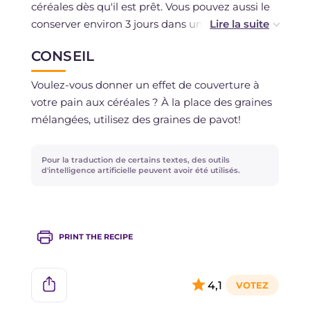
céréales dès qu'il est prêt. Vous pouvez aussi le
conserver environ 3 jours dans un sac à l'abri de
la lumière et de la chaleur.
CONSEIL
Si vous préférez, vous pouvez aussi le congeler,
Voulez-vous donner un effet de couverture à
de préférence déjà portionné, dans des sacs de
votre pain aux céréales ? À la place des graines
congélation appropriés pour un maximum d'un
mélangées, utilisez des graines de pavot!
mois.
Pour la traduction de certains textes, des outils
d'intelligence artificielle peuvent avoir été utilisés.
PRINT THE RECIPE
4,1