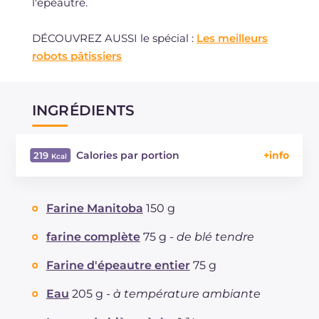
l'épeautre.
DÉCOUVREZ AUSSI le spécial :
Les meilleurs
robots pâtissiers
INGRÉDIENTS
Calories par portion
219
Énergie
Kcal
219
Glucides
g
36.6
Farine Manitoba
150 g
Dont sucres
g
1.3
Protéine
g
8.7
farine complète
75 g -
de blé tendre
Graisses
g
4.2
Farine d'épeautre entier
75 g
dont acides gras saturés
g
0.47
Fibre
g
7.3
Eau
205 g -
à température ambiante
Sodium
mg
545