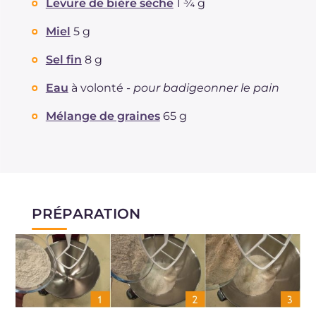
Levure de bière sèche
1 ¾ g
Miel
5 g
Sel fin
8 g
Eau
à volonté -
pour badigeonner le pain
Mélange de graines
65 g
PRÉPARATION