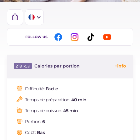
IT
FOLLOW US
ES
DE
Calories par portion
219
BR
Énergie
Kcal
219
Glucides
g
36.6
Difficulté:
Facile
Dont sucres
g
1.3
Temps de préparation:
40 min
Protéine
g
8.7
Graisses
g
4.2
Temps de cuisson:
45 min
dont acides gras saturés
g
0.47
Portion:
6
Fibre
g
7.3
Sodium
Coût:
Bas
mg
545