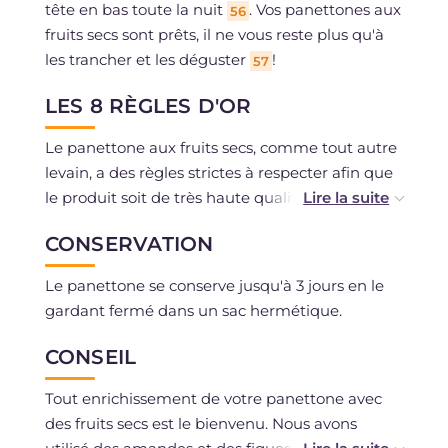
tête en bas toute la nuit
. Vos panettones aux
56
fruits secs sont prêts, il ne vous reste plus qu'à
les trancher et les déguster
!
57
LES 8 RÈGLES D'OR
Le panettone aux fruits secs, comme tout autre
levain, a des règles strictes à respecter afin que
le produit soit de très haute qualité.
CONSERVATION
1) Commençons par la règle de base qui vaut
toujours et que vous connaissez sûrement déjà,
Le panettone se conserve jusqu'à 3 jours en le
utiliser des matières premières de premier
gardant fermé dans un sac hermétique.
choix qui peuvent nous garantir fragrance,
saveur, et non des moindres, la couleur.
CONSEIL
2) Les ingrédients froids du réfrigérateur
Tout enrichissement de votre panettone avec
doivent toujours être à température ambiante,
des fruits secs est le bienvenu. Nous avons
de cette façon, vous serez sûr de les incorporer