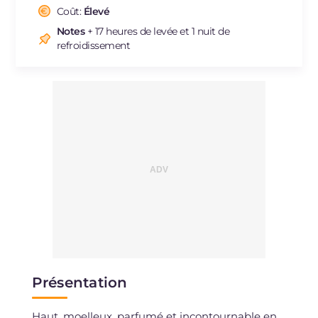
Cholestérol
Coût:
Élevé
mg
205
Sodium
mg
233
Notes
+ 17 heures de levée et 1 nuit de
refroidissement
Présentation
Haut, moelleux, parfumé et incontournable en