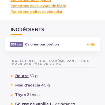
Panettone avec levure de bière
Panettone poires et chocolat
INGRÉDIENTS
Calories par portion
531
Énergie
Kcal
531
Glucides
g
63.7
INGRÉDIENTS POUR L'ARÔME PANETTONE
Dont sucres
(POUR UNE PÂTE DE 2,3 KG)
g
28
Protéine
g
11.9
Beurre
50 g
Graisses
g
25.4
dont acides gras saturés
g
11.82
Miel d'acacia
40 g
Fibre
g
4.6
Cholestérol
Thym
3 brins
mg
205
Sodium
mg
233
Gousse de vanille
1 -
les graines