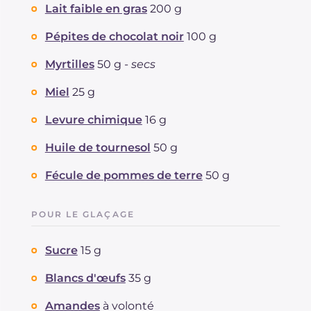
Lait faible en gras
200 g
Pépites de chocolat noir
100 g
Myrtilles
50 g -
secs
Miel
25 g
Levure chimique
16 g
Huile de tournesol
50 g
Fécule de pommes de terre
50 g
POUR LE GLAÇAGE
Sucre
15 g
Blancs d'œufs
35 g
Amandes
à volonté