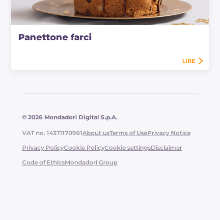
Panettone farci
LIRE
© 2026 Mondadori Digital S.p.A.
VAT no. 14371170961
About us
Terms of Use
Privacy Notice
Privacy Policy
Cookie Policy
Cookie settings
Disclaimer
Code of Ethics
Mondadori Group