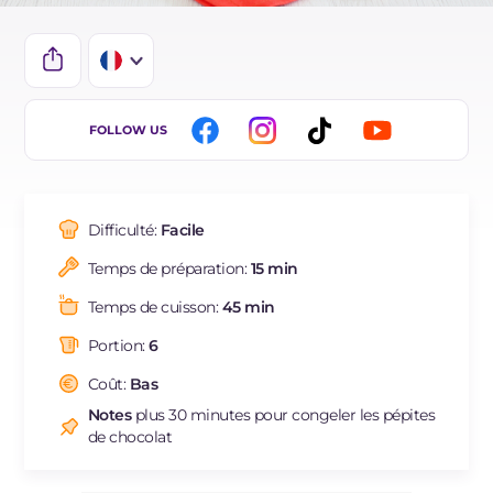
IT
FOLLOW US
EN
DE
Difficulté:
Facile
ES
Temps de préparation:
15 min
BR
Temps de cuisson:
45 min
NL
Portion:
6
Coût:
Bas
Notes
plus 30 minutes pour congeler les pépites
de chocolat