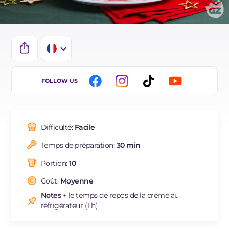
IT
FOLLOW US
EN
DE
Difficulté:
Facile
ES
Temps de préparation:
30 min
BR
Portion:
10
NL
Coût:
Moyenne
Notes
+ le temps de repos de la crème au
réfrigérateur (1 h)