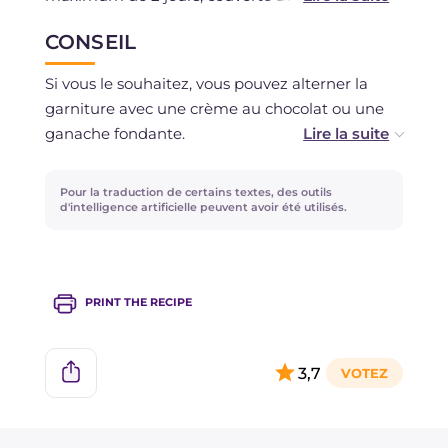
à dessert.
CONSEIL
Si vous le souhaitez, vous pouvez alterner la
garniture avec une crème au chocolat ou une
ganache fondante.
Pour une variante exotique, vous pouvez
Pour la traduction de certains textes, des outils
remplacer les fruits rouges par de la mangue,
d'intelligence artificielle peuvent avoir été utilisés.
de l'ananas et du kiwi !
PRINT THE RECIPE
3,7