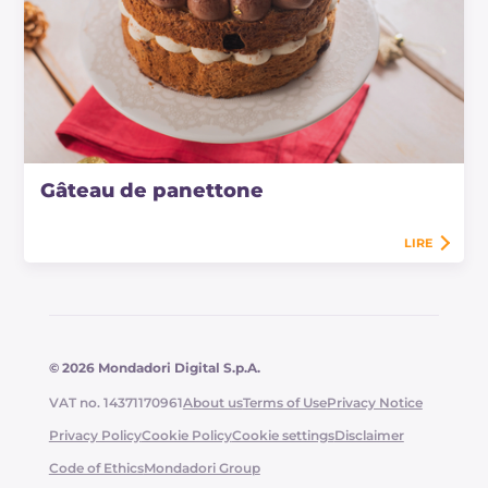
Gâteau de panettone
LIRE
© 2026 Mondadori Digital S.p.A.
VAT no. 14371170961
About us
Terms of Use
Privacy Notice
Privacy Policy
Cookie Policy
Cookie settings
Disclaimer
Code of Ethics
Mondadori Group