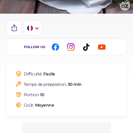
IT
FOLLOW US
EN
DE
Difficulté:
Facile
ES
Temps de préparation:
30 min
BR
Portion:
10
NL
Coût:
Moyenne