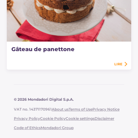
Gâteau de panettone
LIRE
© 2026 Mondadori Digital S.p.A.
VAT no. 14371170961
About us
Terms of Use
Privacy Notice
Privacy Policy
Cookie Policy
Cookie settings
Disclaimer
Code of Ethics
Mondadori Group