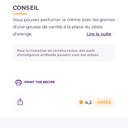
CONSEIL
Il est déconseillé de le congeler.
Vous pouvez parfumer la crème avec les graines
d'une gousse de vanille à la place du zeste
d'orange.
Les éclats de noisettes peuvent être remplacés
Pour la traduction de certains textes, des outils
par des éclats de pistaches ou d'amandes.
d'intelligence artificielle peuvent avoir été utilisés.
Pour la décoration, vous pouvez utiliser des
grains de grenade ou des fruits rouges à la
PRINT THE RECIPE
place des groseilles !
Si vous préférez, vous pouvez omettre le
4,2
chocolat.