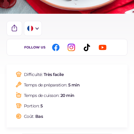
IT
FOLLOW US
EN
DE
Difficulté:
Très facile
ES
Temps de préparation:
5 min
BR
Temps de cuisson:
20 min
NL
Portion:
5
Coût:
Bas