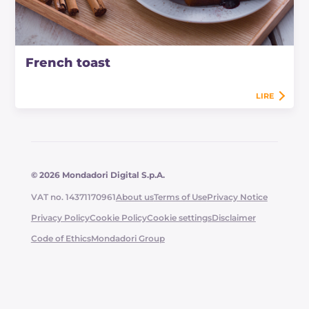
French toast
LIRE
© 2026 Mondadori Digital S.p.A.
VAT no. 14371170961
About us
Terms of Use
Privacy Notice
Privacy Policy
Cookie Policy
Cookie settings
Disclaimer
Code of Ethics
Mondadori Group