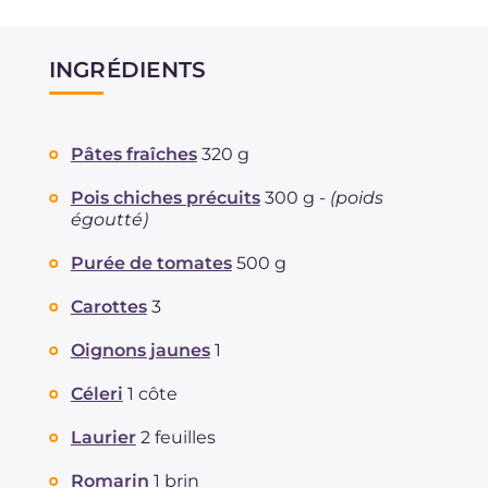
INGRÉDIENTS
Pâtes fraîches
320 g
Pois chiches précuits
300 g -
(poids
égoutté)
Purée de tomates
500 g
Carottes
3
Oignons jaunes
1
Céleri
1 côte
Laurier
2 feuilles
Romarin
1 brin