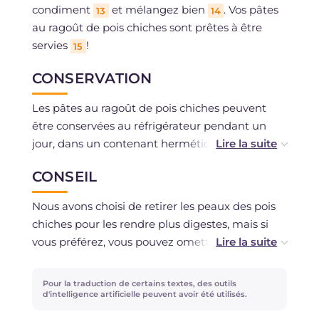
condiment
et mélangez bien
. Vos pâtes
13
14
au ragoût de pois chiches sont prêtes à être
servies
!
15
CONSERVATION
Les pâtes au ragoût de pois chiches peuvent
être conservées au réfrigérateur pendant un
jour, dans un contenant hermétique.
CONSEIL
Il est possible de congeler le ragoût de pois
chiches.
Nous avons choisi de retirer les peaux des pois
chiches pour les rendre plus digestes, mais si
vous préférez, vous pouvez omettre cette étape.
Si vous utilisez des pois chiches secs, mettez-les
Pour la traduction de certains textes, des outils
à tremper pendant 12 heures et faites-les cuire
d'intelligence artificielle peuvent avoir été utilisés.
dans l'eau pendant au moins 90 minutes, puis