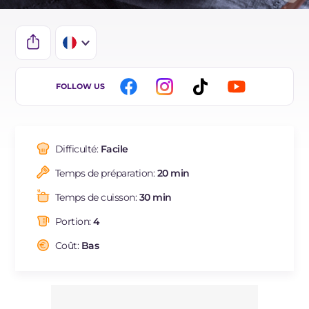
IT
FOLLOW US
EN
ES
Difficulté:
Facile
BR
Temps de préparation:
20 min
DE
Temps de cuisson:
30 min
NL
Portion:
4
Coût:
Bas