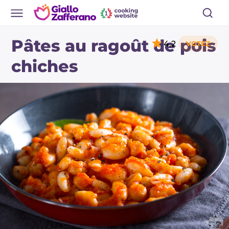
Pâtes au ragoût de pois
4,2
chiches