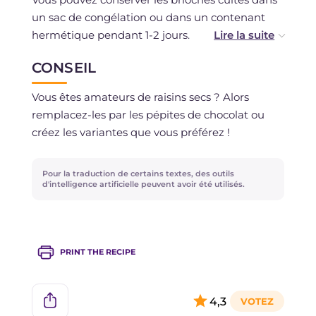
un sac de congélation ou dans un contenant
hermétique pendant 1-2 jours.
Si vous préférez, vous pouvez congeler la pâte
CONSEIL
crue après la première levée. Si besoin, vous
pourrez la décongeler la veille au réfrigérateur,
Vous êtes amateurs de raisins secs ? Alors
la laisser revenir à température ambiante et
remplacez-les par les pépites de chocolat ou
cuire vos brioches !
créez les variantes que vous préférez !
Pour la traduction de certains textes, des outils
d'intelligence artificielle peuvent avoir été utilisés.
PRINT THE RECIPE
4,3