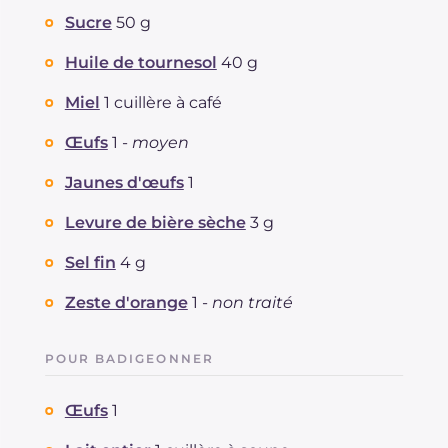
Sucre
50 g
Huile de tournesol
40 g
Miel
1 cuillère à café
Œufs
1 -
moyen
Jaunes d'œufs
1
Levure de bière sèche
3 g
Sel fin
4 g
Zeste d'orange
1 -
non traité
POUR BADIGEONNER
Œufs
1