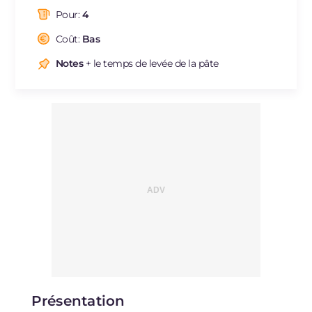
dont acides gras saturés
g
7.11
Pour:
4
Fibre
g
4.3
Cholestérol
Coût:
Bas
mg
174
Sodium
mg
457
Notes
+ le temps de levée de la pâte
Présentation