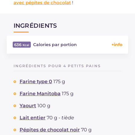
avec pépites de chocolat
!
INGRÉDIENTS
Calories par portion
636
Énergie
Kcal
636
Glucides
g
91.1
INGRÉDIENTS POUR 4 PETITS PAINS
Dont sucres
g
29.1
Protéine
g
17.7
Farine type 0
175 g
Graisses
g
22.3
dont acides gras saturés
Farine Manitoba
175 g
g
7.11
Fibre
g
4.3
Yaourt
100 g
Cholestérol
mg
174
Sodium
mg
457
Lait entier
70 g -
tiède
Pépites de chocolat noir
70 g