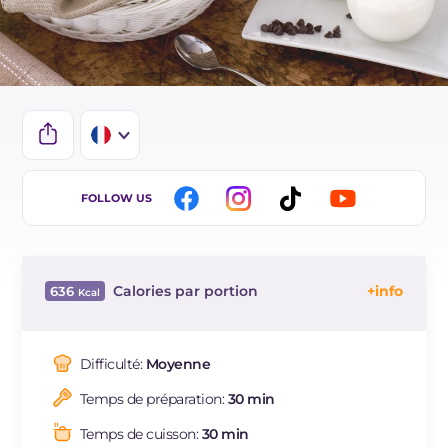
IT
FOLLOW US
EN
BR
Calories par portion
636
ES
Énergie
Kcal
636
DE
Glucides
g
91.1
Difficulté:
Moyenne
Dont sucres
g
29.1
Temps de préparation:
30 min
Protéine
g
17.7
Graisses
g
22.3
Temps de cuisson:
30 min