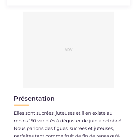
Cholestérol
mg
14
Sodium
mg
515
Présentation
Elles sont sucrées, juteuses et il en existe au
moins 150 variétés à déguster de juin à octobre!
Nous parlons des figues, sucrées et juteuses,
parfaites tant comme fruit de fin de repas qu'à