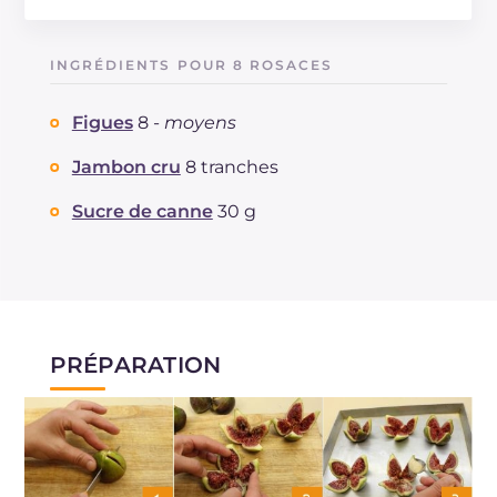
Énergie
Kcal
103
Glucides
g
10.8
INGRÉDIENTS POUR 8 ROSACES
Dont sucres
g
10.8
Protéine
g
5.9
Figues
8 -
moyens
Graisses
g
4.1
dont acides gras saturés
Jambon cru
8 tranches
g
1.32
Fibre
g
1.2
Sucre de canne
30 g
Cholestérol
mg
14
Sodium
mg
515
PRÉPARATION