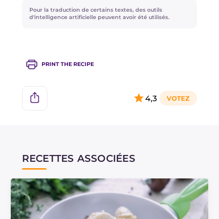
d'accompagnement, ajoutez une cuillère de
Pour la traduction de certains textes, des outils
fromage crémeux au fond de cuisson et faites-
d'intelligence artificielle peuvent avoir été utilisés.
le fondre, puis mixez le tout avec un mixeur
plongeant pour rendre la sauce homogène et
crémeuse.
PRINT THE RECIPE
4,3
RECETTES ASSOCIÉES