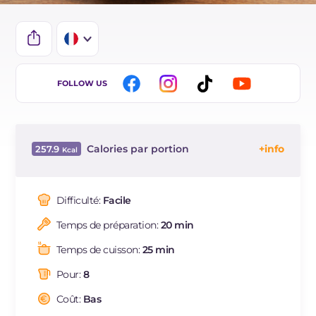
IT
FOLLOW US
EN
DE
Calories par portion
257.9
ES
Énergie
Kcal
257.9
BR
Glucides
g
2.1
Difficulté:
Facile
NL
Dont sucres
g
0.6
Temps de préparation:
20 min
Protéine
g
28.7
Graisses
g
14.9
Temps de cuisson:
25 min
dont acides gras saturés
g
5.4
Pour:
8
Fibre
g
74.7
Cholestérol
Coût:
Bas
mg
1.3