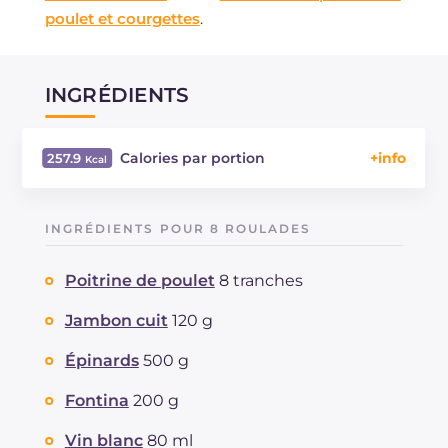
poulet et courgettes
.
INGRÉDIENTS
Calories par portion
257.9
Énergie
Kcal
257.9
Glucides
g
2.1
INGRÉDIENTS POUR 8 ROULADES
Dont sucres
g
0.6
Protéine
g
28.7
Poitrine de poulet
8 tranches
Graisses
g
14.9
dont acides gras saturés
Jambon cuit
120 g
g
5.4
Fibre
g
74.7
Épinards
500 g
Cholestérol
mg
1.3
Sodium
mg
299.1
Fontina
200 g
Vin blanc
80 ml