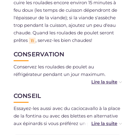
cuire les roulades encore environ 15 minutes à
feu doux (les temps de cuisson dépendront de
l'épaisseur de la viande); si la viande s'assèche
trop pendant la cuisson, ajoutez un peu d'eau
chaude. Quand les roulades de poulet seront
prêtes
, servez-les bien chaudes!
11
CONSERVATION
Conservez les roulades de poulet au
réfrigérateur pendant un jour maximum.
Vous pouvez les congeler après la cuisson si
CONSEIL
vous avez utilisé des ingrédients frais.
Essayez-les aussi avec du caciocavallo à la place
de la fontina ou avec des blettes en alternative
aux épinards si vous préférez un goût moins
amer. Si vous souhaitez créer une sauce