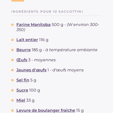
INGRÉDIENTS POUR 10 SACCOTTINI
Farine Manitoba
500 g -
(W environ 300-
350)
Lait entier
116 g
Beurre
185 g -
à température ambiante
Œufs
3 -
moyennes
Jaunes d'œufs
1 -
d'œufs moyens
Sel fin
5 g
Sucre
100 g
Miel
33 g
Levure de boulanger fraîche
15 g