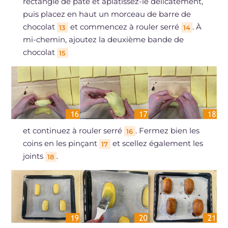
rectangle de pâte et aplatissez-le délicatement,
puis placez en haut un morceau de barre de
chocolat
et commencez à rouler serré
. À
13
14
mi-chemin, ajoutez la deuxième bande de
chocolat
15
et continuez à rouler serré
. Fermez bien les
16
coins en les pinçant
et scellez également les
17
joints
.
18