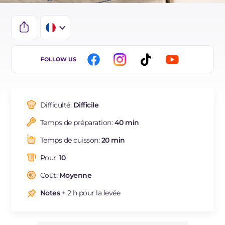
IT
FOLLOW US
EN
ES
Difficulté:
Difficile
DE
Temps de préparation:
40 min
BR
Temps de cuisson:
20 min
NL
Pour:
10
Coût:
Moyenne
Notes
+ 2 h pour la levée