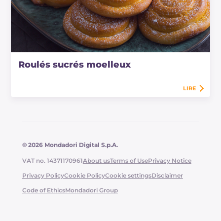
Roulés sucrés moelleux
LIRE
© 2026 Mondadori Digital S.p.A.
VAT no. 14371170961
About us
Terms of Use
Privacy Notice
Privacy Policy
Cookie Policy
Cookie settings
Disclaimer
Code of Ethics
Mondadori Group