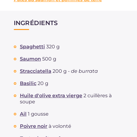
INGRÉDIENTS
Spaghetti
320 g
Saumon
500 g
Stracciatella
200 g -
de burrata
Basilic
20 g
Huile d'olive extra vierge
2 cuillères à
soupe
Ail
1 gousse
Poivre noir
à volonté