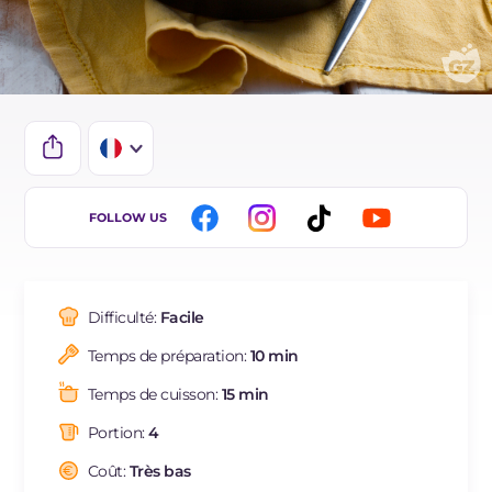
IT
FOLLOW US
EN
DE
Difficulté:
Facile
ES
Temps de préparation:
10 min
BR
Temps de cuisson:
15 min
Portion:
4
Coût:
Très bas